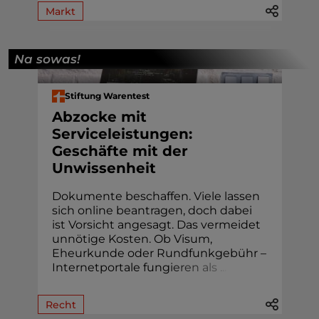
Markt
Na sowas!
Stiftung Warentest
Abzocke mit
Serviceleistungen:
Geschäfte mit der
Unwissenheit
Dokumente beschaffen. Viele lassen
sich online beantragen, doch dabei
ist Vorsicht angesagt. Das vermeidet
unnötige Kosten. Ob Visum,
Eheur­kunde oder Rund­funk­gebühr –
Internetportale fung
i
e
r
e
n
a
l
s
.
.
.
Recht