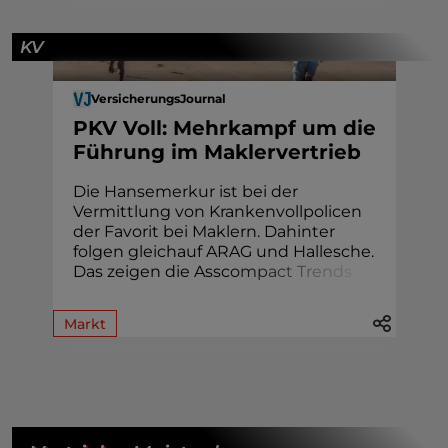
KV
VersicherungsJournal
PKV Voll: Mehrkampf um die
Führung im Maklervertrieb
Die Hansemerkur ist bei der
Vermittlung von Krankenvollpolicen
der Favorit bei Maklern. Dahinter
folgen gleichauf ARAG und Hallesche.
Das zeigen die Assc
o
m
p
a
c
t
T
r
e
n
d
s
.
Markt