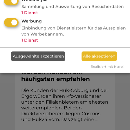
Versicherten wurden genutzt, um
Sammlung und Auswertung von Besucherdaten
Arzneimittelpreise künstlich ...
1
Dienst
Werbung
Einbindung von Dienstleistern für das Ausspielen
von Werbebannern.
1
Dienst
Kfz
Ausgewählte akzeptieren
Alle akzeptieren
VersicherungsJournal
Diese Kfz-Versicherer
Realisiert mit Klaro!
würden Kunden am
häufigsten empfehlen
Die Kunden der Huk-Coburg und der
Ergo würden ihren Kfz-Versicherer
unter den Filialanbietern am ehesten
weiterempfehlen. Bei den
Direktversicherern liegen Cosmos
und Huk24 vorn. Das z
e
i
g
t
e
i
n
e
.
.
.