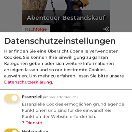
Abenteuer Bestandskauf
Nachfolge
Datenschutzeinstellungen
Aus der dvb-Redaktion
Hier finden Sie eine Übersicht über alle verwendeten
Cookies. Sie können Ihre Einwilligung zu ganzen
Politik
Kategorien geben oder sich weitere Informationen
anzeigen lassen und so nur bestimmte Cookies
Nachrichten
auswählen.
Um mehr zu erfahren, lesen Sie bitte unsere
Datenschutzerklärung
.
GKV-Beiträge als Instrument
der Industriepolitik
Essenziell
(immer erforderlich)
Die Vorsitzende des Gemeinsamen
Essenzielle Cookies ermöglichen grundlegende
Funktionen und sind für die einwandfreie
Bundesausschusses hat im Interview
Funktion der Website erforderlich.
einen Satz gesagt, den man zweimal
7
Dienste
lesen muss: Beitragsgelder der GKV-
Webanalyse