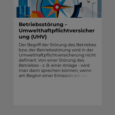
Betriebsstörung -
Umwelthaftpflichtversicher
ung (UHV)
Der Begriff der Störung des Betriebes
bzw. der Betriebsstörung wird in der
Umwelthaftpflichtversicherung nicht
definiert. Von einer Störung des
Betriebes - z. B. einer Anlage - wird
man dann sprechen können, wenn
am Beginn einer Emi
s
s
i
o
n
e
i
n
z
e
i
t