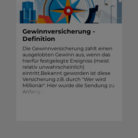
Gewinnversicherung -
Definition
Die Gewinnversicherung zahlt einen
ausgelobten Gewinn aus, wenn das
hierfür festgelegte Ereigniss (meist
relativ unwahrscheinlich)
eintritt.Bekannt geworden ist diese
Versicherung z.B. durch "Wer wird
Millionär". Hier wurde die Sendun
g
z
u
A
n
f
a
n
g
,
a