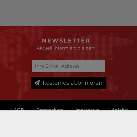
NEWSLETTER
Aktuell informiert bleiben!
kostenlos abonnieren
AGB
Datenschutz
Impressum
Anfahrt
Sitemap
Team
Mediadaten
© deutsche-versicherungsboerse.de