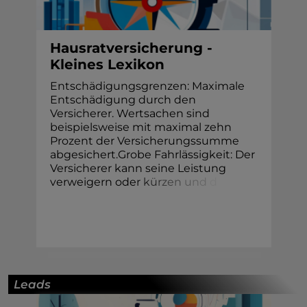
Hausratversicherung -
Kleines Lexikon
Entschädigungsgrenzen: Maximale
Entschädigung durch den
Versicherer. Wertsachen sind
beispielsweise mit maximal zehn
Prozent der Versicherungssumme
abgesichert.Grobe Fahrlässigkeit: Der
Versicherer kann seine Leistung
verweigern ode
r
k
ü
r
z
e
n
u
n
d
d
Leads