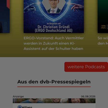
ERGO-Vorstand: Auch Vermittler
So wi
werden in Zukunft einen KI-
den 
Assistent auf der Schulter haben
weitere Podcasts
Aus den dvb-Pressespiegeln
Anzeige
06.08.2026
Allianz