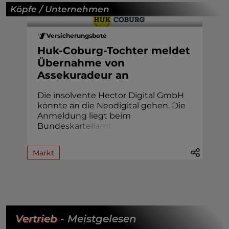
Köpfe / Unternehmen
Versicherungsbote
Huk-Coburg-Tochter meldet
Übernahme von
Assekuradeur an
Die insolvente Hector Digital GmbH
könnte an die Neodigital gehen. Die
Anmeldung liegt beim
Bun
d
e
s
k
a
r
t
e
l
l
a
m
t
.
Markt
Vertrieb
- Meistgelesen