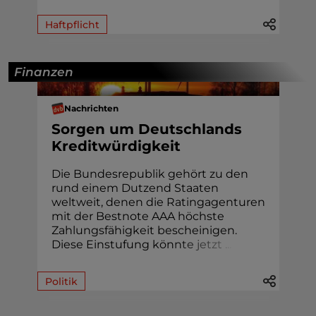
Haftpflicht
Finanzen
Nachrichten
Sorgen um Deutschlands
Kreditwürdigkeit
Die Bundesrepublik gehört zu den
rund einem Dutzend Staaten
weltweit, denen die Ratingagenturen
mit der Bestnote AAA höchste
Zahlungsfähigkeit bescheinigen.
Diese Einstufung kön
n
t
e
j
e
t
z
t
.
.
.
Politik