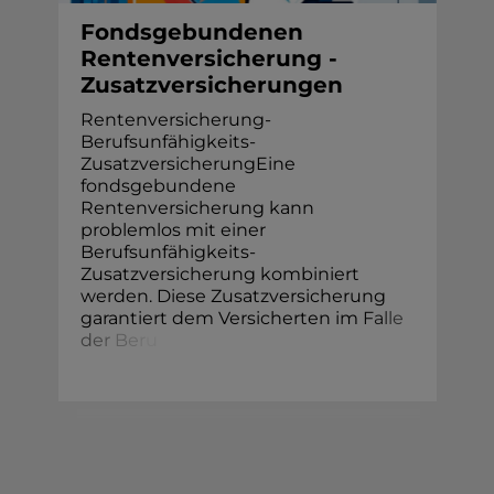
Fondsgebundenen
Rentenversicherung -
Zusatzversicherungen
Rentenversicherung-
Berufsunfähigkeits-
ZusatzversicherungEine
fondsgebundene
Rentenversicherung kann
problemlos mit einer
Berufsunfähigkeits-
Zusatzversicherung kombiniert
werden. Diese Zusatzversicherung
garantiert dem Versicherten im
F
a
l
l
e
d
e
r
B
e
r
u