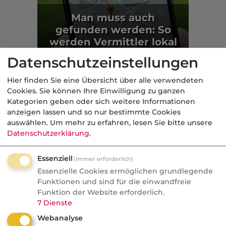
Man muss auch
gefunden werden: So
werden Vermittler lokal
sichtbar
Datenschutzeinstellungen
Praktisch
Hier finden Sie eine Übersicht über alle verwendeten
Cookies. Sie können Ihre Einwilligung zu ganzen
Aus der dvb-Redaktion
Kategorien geben oder sich weitere Informationen
anzeigen lassen und so nur bestimmte Cookies
auswählen.
Um mehr zu erfahren, lesen Sie bitte unsere
Börse
Datenschutzerklärung
.
Nachrichten
Essenziell
(immer erforderlich)
Warum das Wertpapierdepot
Essenzielle Cookies ermöglichen grundlegende
zum neuen Machtinstrument
Funktionen und sind für die einwandfreie
Funktion der Website erforderlich.
der Banken wird
7
Dienste
ETF-Boom, Preiskampf, neues "Discount
Webanalyse