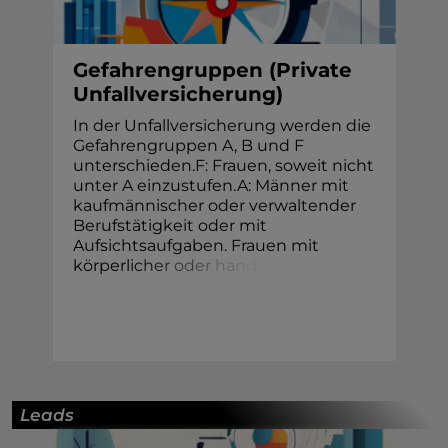
Gefahrengruppen (Private
Unfallversicherung)
In der Unfallversicherung werden die
Gefahrengruppen A, B und F
unterschieden.F: Frauen, soweit nicht
unter A einzustufen.A: Männer mit
kaufmännischer oder verwaltender
Berufstätigkeit oder mit
Aufsichtsaufgaben. Frauen mit
körperli
c
h
e
r
o
d
e
r
h
a
n
d
Leads