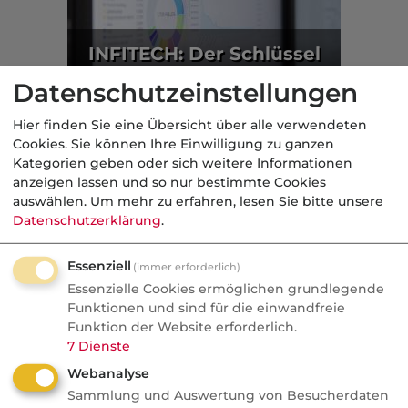
INFITECH: Der Schlüssel
zu KI liegt in den Daten
Datenschutzeinstellungen
Maklerpool
Hier finden Sie eine Übersicht über alle verwendeten
Cookies. Sie können Ihre Einwilligung zu ganzen
Aus der dvb-Redaktion
Kategorien geben oder sich weitere Informationen
anzeigen lassen und so nur bestimmte Cookies
auswählen.
Um mehr zu erfahren, lesen Sie bitte unsere
Markt
Datenschutzerklärung
.
Nachrichten
Essenziell
(immer erforderlich)
KI sitzt bald jedem Vermittler
Essenzielle Cookies ermöglichen grundlegende
auf der Schulter
Funktionen und sind für die einwandfreie
Funktion der Website erforderlich.
Wenn ein Ergo-Vorstand in die Zukunft
7
Dienste
blickt, sieht er keinen Untergang des
Webanalyse
Vertriebs, aber KI als Assistent auf der
Sammlung und Auswertung von Besucherdaten