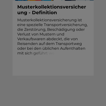
Musterkollektionsversicher
ung - Definition
Musterkollektionsversicherung ist
eine spezielle Transportversicherung,
die Zerstörung, Beschädigung oder
Verlust von Mustern und
Verkaufswaren abdeckt, die von
Reisenden auf dem Transportweg
oder bei den üblichen Aufenthalten
mit s
i
c
h
g
e
f
ü
h
r
t
w
e