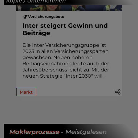
Köpfe / Unternehmen
Versicherungsbote
Inter steigert Gewinn und
Beiträge
Die Inter Versicherungsgruppe ist
2025 in allen Versicherungssparten
gewachsen. Neben höheren
Beitragseinnahmen legte auch der
Jahresüberschuss leicht zu. Mit der
neuen Strategie "Inter 2
0
3
0
"
w
i
l
l
.
.
.
Markt
Maklerprozesse
- Meistgelesen