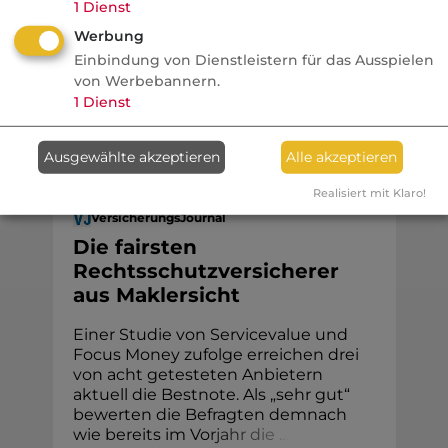
1
Dienst
Schulter sowie eine harte Debatte um die
Werbung
Bezahlbarkeit des Rundum-Sorglos-
Einbindung von Dienstleistern für das Ausspielen
Pakets.
von Werbebannern.
1
Dienst
Ausgewählte akzeptieren
Alle akzeptieren
Komposit
Realisiert mit Klaro!
VersicherungsJournal
Die fairsten
Rechtsschutzversicherer
aus Maklersicht
Einer Studie von Servicevalue und
Focus Money zufolge erreichen drei
von acht getesteten Anbietern
aktuell die Bestnote. Als „sehr gut“
bewerten die Befragten demnach
wie bereits im Vo
r
j
a
h
r
d
i
e
.
.
.