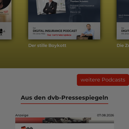
Der stille Boykott
Die Z
weitere Podcasts
Aus den dvb-Pressespiegeln
Anzeige
07.08.2026
dvb