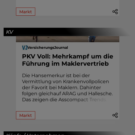
Markt
KV
VersicherungsJournal
PKV Voll: Mehrkampf um die
Führung im Maklervertrieb
Die Hansemerkur ist bei der
Vermittlung von Krankenvollpolicen
der Favorit bei Maklern. Dahinter
folgen gleichauf ARAG und Hallesche.
Das zeigen die Assc
o
m
p
a
c
t
T
r
e
n
d
s
.
Markt