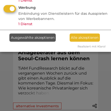
1
Dienst
Werbung
Einbindung von Dienstleistern für das Ausspielen
von Werbebannern.
Finanzen
1
Dienst
fundresearch
Ausgewählte akzeptieren
Alle akzeptieren
Wenn der Hebel
zurückschlägt: Was
Realisiert mit Klaro!
Anlageberater aus dem
Seoul-Crash lernen können
TiAM FundResearch blickt auf die
vergangenen Wochen zurück und
gibt einen Ausblick auf die
kommenden Tage. Diesmal im Fokus:
Wie koreanische Privatanleger sich
v
e
r
z
o
c
k
t
h
a
b
e
n
.
alternative Investments