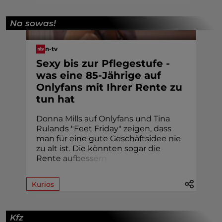
Na sowas!
n-tv
Sexy bis zur Pflegestufe -
was eine 85-Jährige auf
Onlyfans mit Ihrer Rente zu
tun hat
Donna Mills auf Onlyfans und Tina
Rulands "Feet Friday" zeigen, dass
man für eine gute Geschäftsidee nie
zu alt ist. Die könnten sogar die
Ren
t
e
a
u
f
b
e
s
s
e
r
n
.
Kurios
Kfz