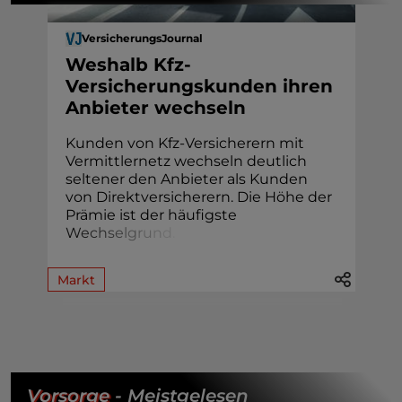
VersicherungsJournal
Weshalb Kfz-
Versicherungskunden ihren
Anbieter wechseln
Kunden von Kfz-Versicherern mit
Vermittlernetz wechseln deutlich
seltener den Anbieter als Kunden
von Direktversicherern. Die Höhe der
Prämie ist der häufigste
W
e
c
h
s
e
l
g
r
u
n
d
.
Markt
Vorsorge
- Meistgelesen