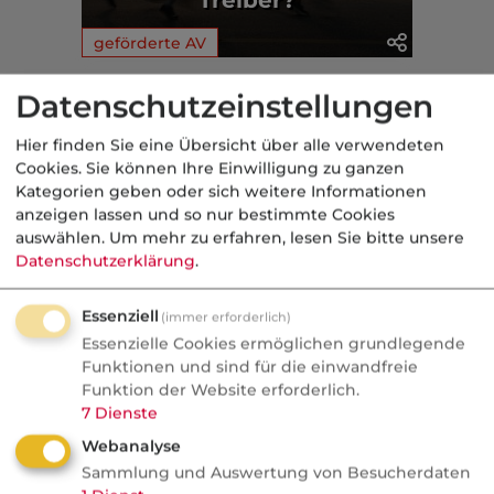
geförderte AV
Datenschutzeinstellungen
Aus der dvb-Redaktion
Hier finden Sie eine Übersicht über alle verwendeten
Cookies. Sie können Ihre Einwilligung zu ganzen
Kurios
Kategorien geben oder sich weitere Informationen
anzeigen lassen und so nur bestimmte Cookies
Nachrichten
auswählen.
Um mehr zu erfahren, lesen Sie bitte unsere
Gala fürs Geld: Wenn
Datenschutzerklärung
.
Finanzjournalisten zu
Klatschreportern werden
Essenziell
(immer erforderlich)
Essenzielle Cookies ermöglichen grundlegende
Personalien bringen mehr Klicks als
Funktionen und sind für die einwandfreie
fundierte Analysen. Redakteure verraten
Funktion der Website erforderlich.
im Podcast, wie exklusive Meldungen
7
Dienste
entstehen und was Pressemitteilungen
Webanalyse
Sammlung und Auswertung von Besucherdaten
wirklich verraten.