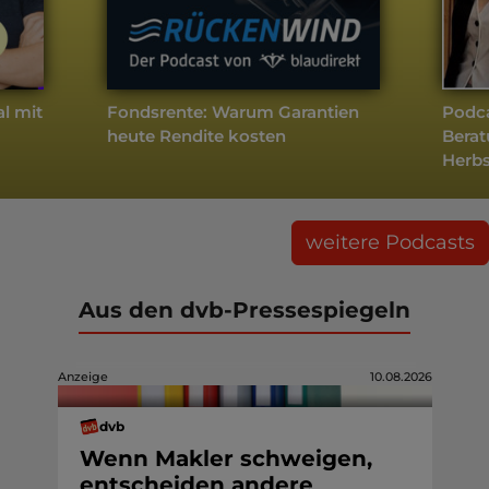
l mit
Fondsrente: Warum Garantien
Podca
heute Rendite kosten
Berat
Herb
weitere Podcasts
Aus den dvb-Pressespiegeln
Anzeige
10.08.2026
dvb
Wenn Makler schweigen,
entscheiden andere