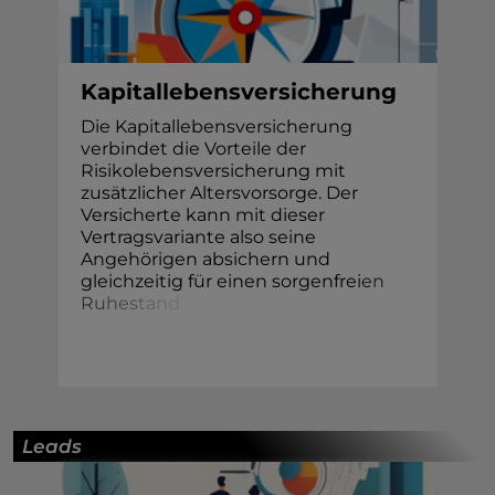
Kapitallebensversicherung
Die Kapitallebensversicherung
verbindet die Vorteile der
Risikolebensversicherung mit
zusätzlicher Altersvorsorge. Der
Versicherte kann mit dieser
Vertragsvariante also seine
Angehörigen absichern und
gleichzeitig für einen sorgenfre
i
e
n
R
u
h
e
s
t
a
n
d
Leads