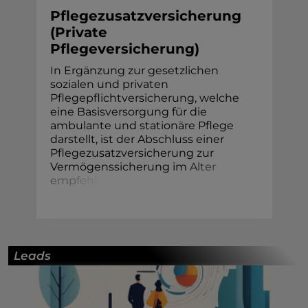
Pflegezusatzversicherung
(Private
Pflegeversicherung)
In Ergänzung zur gesetzlichen
sozialen und privaten
Pflegepflichtversicherung, welche
eine Basisversorgung für die
ambulante und stationäre Pflege
darstellt, ist der Abschluss einer
Pflegezusatzversicherung zur
Vermögenssicherung im
A
l
t
e
r
e
m
p
f
e
h
l
Leads