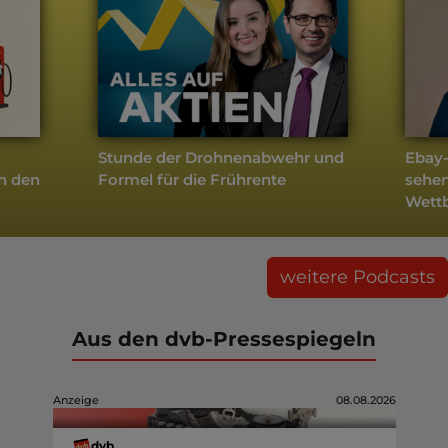
Stunde der Drohnenabwehr und
Ebay-
ch den
Formel für die Frührente
sehen
Wett
weitere Podcasts
Aus den dvb-Pressespiegeln
Anzeige
08.08.2026
dvb