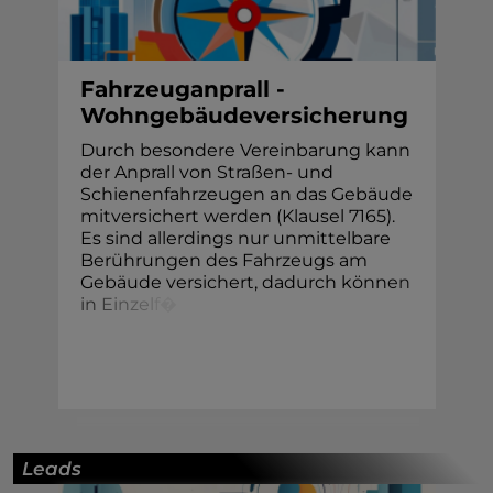
Fahrzeuganprall -
Wohngebäudeversicherung
Durch besondere Vereinbarung kann
der Anprall von Straßen- und
Schienenfahrzeugen an das Gebäude
mitversichert werden (Klausel 7165).
Es sind allerdings nur unmittelbare
Berührungen des Fahrzeugs am
Gebäude versichert, dadurch könn
e
n
i
n
E
i
n
z
e
l
f
�
Leads