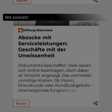
Makler
Na sowas!
Stiftung Warentest
Abzocke mit
Serviceleistungen:
Geschäfte mit der
Unwissenheit
Dokumente beschaffen. Viele lassen
sich online beantragen, doch dabei
ist Vorsicht angesagt. Das vermeidet
unnötige Kosten. Ob Visum,
Eheur­kunde oder Rund­funk­gebühr –
Internetportale fung
i
e
r
e
n
a
l
s
.
.
.
Recht