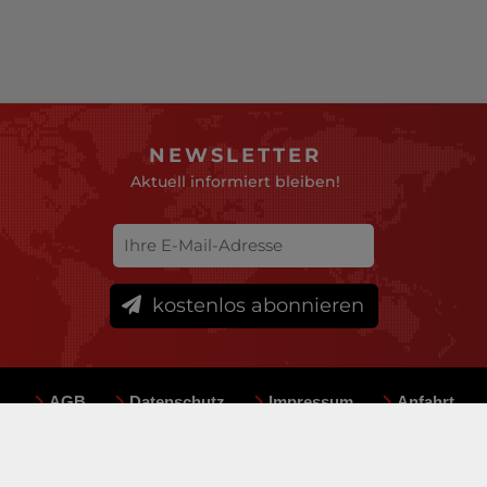
NEWSLETTER
Aktuell informiert bleiben!
kostenlos abonnieren
AGB
Datenschutz
Impressum
Anfahrt
Sitemap
Team
Mediadaten
© deutsche-versicherungsboerse.de