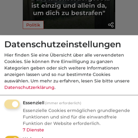
ist einzig und allein da,
um dich zu bestrafen"
Politik
Aus der dvb-Redaktion
Datenschutzeinstellungen
Hier finden Sie eine Übersicht über alle verwendeten
Makler
Cookies. Sie können Ihre Einwilligung zu ganzen
Kategorien geben oder sich weitere Informationen
Nachrichten
anzeigen lassen und so nur bestimmte Cookies
Check24 gibt eigene
auswählen.
Um mehr zu erfahren, lesen Sie bitte unsere
Datenschutzerklärung
.
Baufinanzierungsvermittlung
auf
Essenziell
(immer erforderlich)
Essenzielle Cookies ermöglichen grundlegende
Deutschlands größtes Vergleichsportal
Funktionen und sind für die einwandfreie
streicht ein komplettes Geschäftsfeld.
Funktion der Website erforderlich.
Check24 vermittelt Baufinanzierungen
7
Dienste
künftig nicht mehr selbst, 150