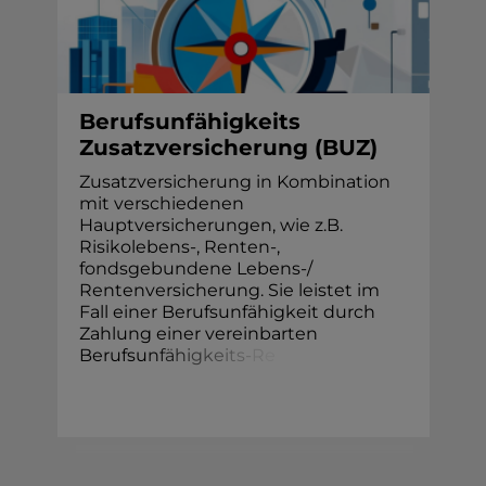
Berufsunfähigkeits
Zusatzversicherung (BUZ)
Zusatzversicherung in Kombination
mit verschiedenen
Hauptversicherungen, wie z.B.
Risikolebens-, Renten-,
fondsgebundene Lebens-/
Rentenversicherung. Sie leistet im
Fall einer Berufsunfähigkeit durch
Zahlung einer vereinbarten
Berufsu
n
f
ä
h
i
g
k
e
i
t
s
-
R
e