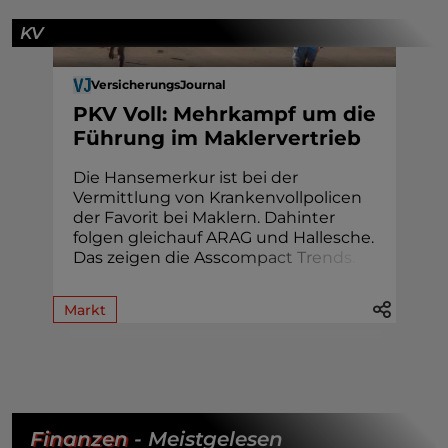
KV
VersicherungsJournal
PKV Voll: Mehrkampf um die
Führung im Maklervertrieb
Die Hansemerkur ist bei der
Vermittlung von Krankenvollpolicen
der Favorit bei Maklern. Dahinter
folgen gleichauf ARAG und Hallesche.
Das zeigen die Assc
o
m
p
a
c
t
T
r
e
n
d
s
.
Markt
Finanzen
- Meistgelesen