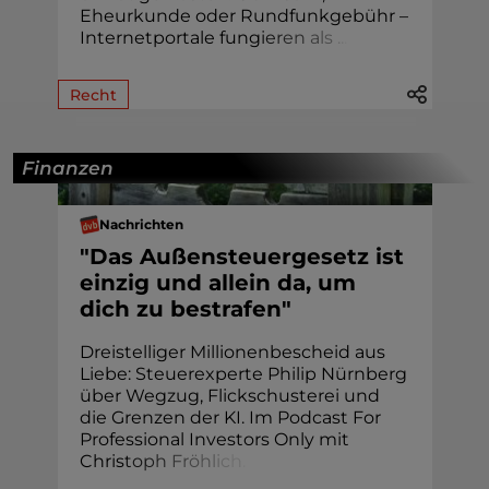
Eheur­kunde oder Rund­funk­gebühr –
Internetportale fung
i
e
r
e
n
a
l
s
.
.
.
Recht
Finanzen
Nachrichten
"Das Außensteuergesetz ist
einzig und allein da, um
dich zu bestrafen"
Dreistelliger Millionenbescheid aus
Liebe: Steuerexperte Philip Nürnberg
über Wegzug, Flickschusterei und
die Grenzen der KI. Im Podcast For
Professional Investors Only mit
Chris
t
o
p
h
F
r
ö
h
l
i
c
h
.