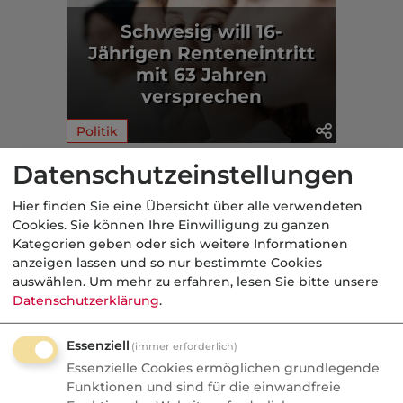
Schwesig will 16-
Jährigen Renteneintritt
mit 63 Jahren
versprechen
Politik
Datenschutzeinstellungen
Aus der dvb-Redaktion
Hier finden Sie eine Übersicht über alle verwendeten
Cookies. Sie können Ihre Einwilligung zu ganzen
Politik
Kategorien geben oder sich weitere Informationen
anzeigen lassen und so nur bestimmte Cookies
Nachrichten
auswählen.
Um mehr zu erfahren, lesen Sie bitte unsere
Sorgen um Deutschlands
Datenschutzerklärung
.
Kreditwürdigkeit
Essenziell
(immer erforderlich)
Die Bundesrepublik gehört zu den rund
Essenzielle Cookies ermöglichen grundlegende
einem Dutzend Staaten weltweit, denen
Funktionen und sind für die einwandfreie