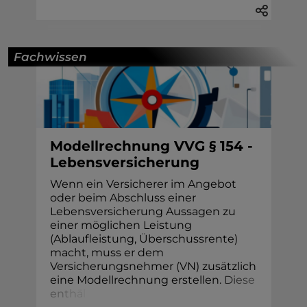
Fachwissen
Modellrechnung VVG § 154 -
Lebensversicherung
Wenn ein Versicherer im Angebot
oder beim Abschluss einer
Lebensversicherung Aussagen zu
einer möglichen Leistung
(Ablaufleistung, Überschussrente)
macht, muss er dem
Versicherungsnehmer (VN) zusätzlich
eine Modellrechnung erstellen
.
D
i
e
s
e
e
n
t
h
ä
l