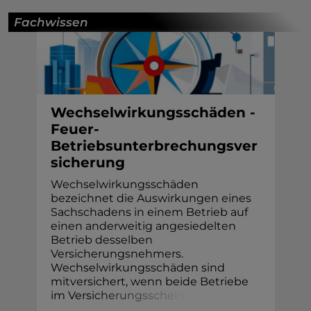
Fachwissen
Wechselwirkungsschäden -
Feuer-
Betriebsunterbrechungsver
sicherung
Wechselwirkungsschäden
bezeichnet die Auswirkungen eines
Sachschadens in einem Betrieb auf
einen anderweitig angesiedelten
Betrieb desselben
Versicherungsnehmers.
Wechselwirkungsschäden sind
mitversichert, wenn beide Betriebe
im Versi
c
h
e
r
u
n
g
s
s
c
h
e
i
n