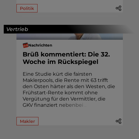
Politik
Vertrieb
Nachrichten
Brüß kommentiert: Die 32.
Woche im Rückspiegel
Eine Studie kürt die fairsten
Maklerpools, die Rente mit 63 trifft
den Osten härter als den Westen, die
Frühstart-Rente kommt ohne
Vergütung für den Vermittler, die
GKV finanziert
n
e
b
e
n
b
e
i
.
.
.
Makler