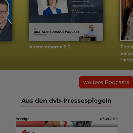
Altersvorsorge 2.0
Podca
e
Berat
Herb
weitere Podcasts
Aus den dvb-Pressespiegeln
Anzeige
07.08.2026
dvb