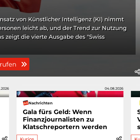
satz von Künstlicher Intelligenz (KI) nimmt
ersonen leicht ab, und der Trend zur Nutzung
s zeigt die vierte Ausgabe des "Swiss
frufen
.2026
04.08.2026
Nachrichten
Gala fürs Geld: Wenn
Finanzjournalisten zu
Klatschreportern werden
Kurios
Ku