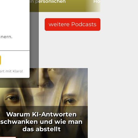
rden weiterhin persönlichen
Hochvermögende
ntakt suchen.“
weitere Podcasts
nnern.
ert mit Klaro!
Warum KI-Antworten
schwanken und wie man
das abstellt