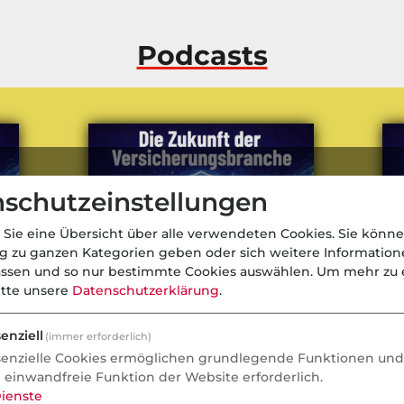
Podcasts
schutzeinstellungen
 Sie eine Übersicht über alle verwendeten Cookies. Sie könne
ng zu ganzen Kategorien geben oder sich weitere Informatio
assen und so nur bestimmte Cookies auswählen.
Um mehr zu e
itte unsere
Datenschutzerklärung
.
enziell
(immer erforderlich)
senzielle Cookies ermöglichen grundlegende Funktionen und 
ehr
Itzehoer-Vorstand: „Empathie
„Ve
e einwandfreie Funktion der Website erforderlich.
schlägt Algorithmus“
Ve
ienste