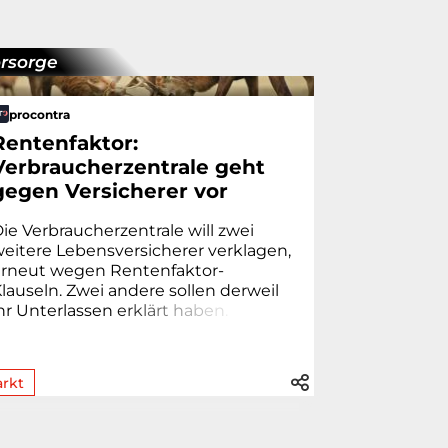
rsorge
procontra
Rentenfaktor:
Verbraucherzentrale geht
gegen Versicherer vor
ie Verbraucherzentrale will zwei
eitere Lebensversicherer verklagen,
erneut wegen Rentenfaktor-
lauseln. Zwei andere sollen derweil
hr Unterlassen
e
r
k
l
ä
r
t
h
a
b
e
n
.
rkt