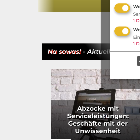
We
Sa
1
D
We
Ei
1
D
Na sowas!
- Aktuell
Abzocke mit
Serviceleistungen:
Geschäfte mit der
Unwissenheit