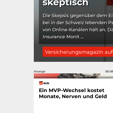
skeptisch
Die Skepsis gegenüber dem Ein
bei in der Schweiz lebenden P
von Online-Kanälen hält an. Da
Insurance Monit ...
Versicherungsmagazin au
Anzeige
08.08
dvb
Ein MVP-Wechsel kostet
Monate, Nerven und Geld