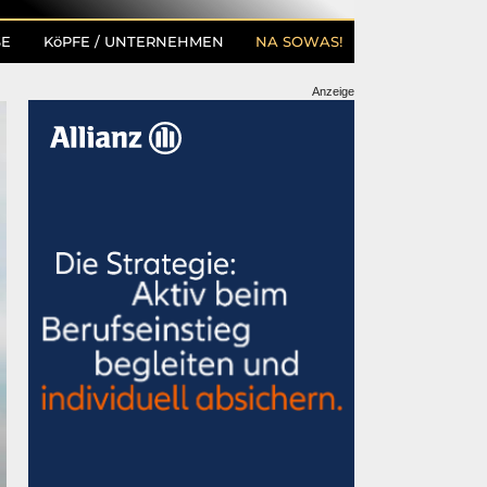
SE
KöPFE / UNTERNEHMEN
NA SOWAS!
Anzeige