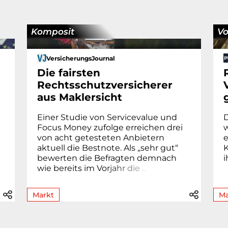
Komposit
Vo
VersicherungsJournal
Die fairsten
Rechtsschutzversicherer
aus Maklersicht
Einer Studie von Servicevalue und
D
Focus Money zufolge erreichen drei
w
von acht getesteten Anbietern
aktuell die Bestnote. Als „sehr gut“
K
bewerten die Befragten demnach
i
wie bereits im Vo
r
j
a
h
r
d
i
e
.
.
.
Markt
Ma