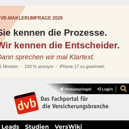
Pressespiegel
Login
Leads
Studien
VersWiki