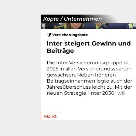
Köpfe / Unternehmen
Versicherungsbote
Inter steigert Gewinn und
Beiträge
Die Inter Versicherungsgruppe ist
2025 in allen Versicherungssparten
gewachsen. Neben höheren
Beitragseinnahmen legte auch der
Jahresüberschuss leicht zu. Mit der
neuen Strategie "Inter 2
0
3
0
"
w
i
l
l
.
.
.
Markt