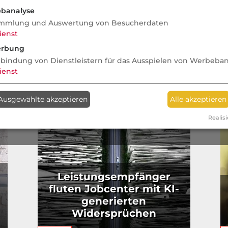
we
banalyse
Ko
mmlung und Auswertung von Besucherdaten
ienst
rbung
nbindung von Dienstleistern für das Ausspielen von Werbeba
ienst
Ausgewählte akzeptieren
Alle akzeptieren
Realisi
Leistungsempfänger
fluten Jobcenter mit KI-
generierten
Widersprüchen