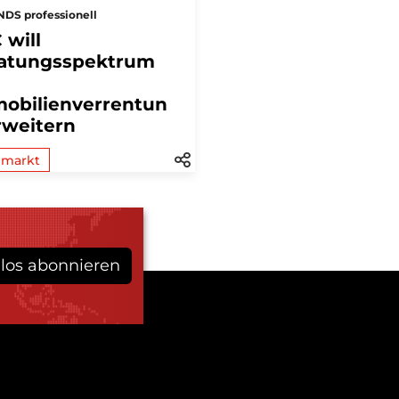
DS professionell
 will
atungsspektrum
obilienverrentun
rweitern
lmarkt
los abonnieren