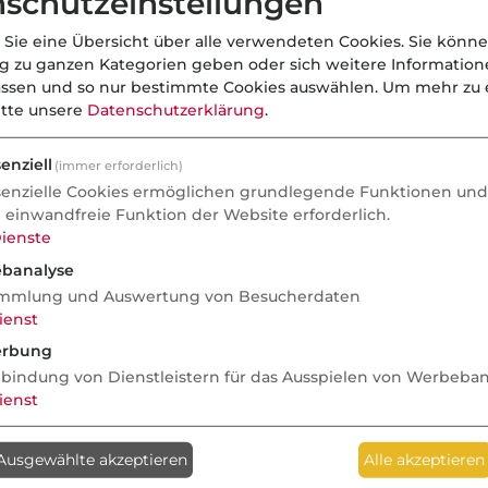
schutzeinstellungen
 Abschlussprovision üblich, die den
aufwand in Zusammenhang mit dem
 Sie eine Übersicht über alle verwendeten Cookies. Sie könne
ng zu ganzen Kategorien geben oder sich weitere Informatio
assen und so nur bestimmte Cookies auswählen.
Um mehr zu e
der Prämie durch den Kunden fällig
itte unsere
Datenschutzerklärung
.
s die Provision das Schicksal der
enziell
(immer erforderlich)
usschließlich vom
senzielle Cookies ermöglichen grundlegende Funktionen und 
en bezahlt, das die AP in die
e einwandfreie Funktion der Website erforderlich.
kalkuliert.
ienste
banalyse
mmlung und Auswertung von Besucherdaten
 Links
ienst
rbung
nbindung von Dienstleistern für das Ausspielen von Werbeba
ienst
Anzeige
Ausgewählte akzeptieren
Alle akzeptieren