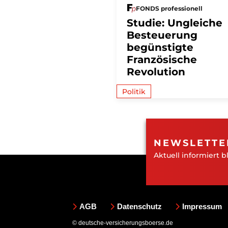
FONDS professionell
Studie: Ungleiche
Besteuerung
begünstigte
Französische
Revolution
Politik
NEWSLETTE
Aktuell informiert b
AGB
Datenschutz
Impressum
© deutsche-versicherungsboerse.de