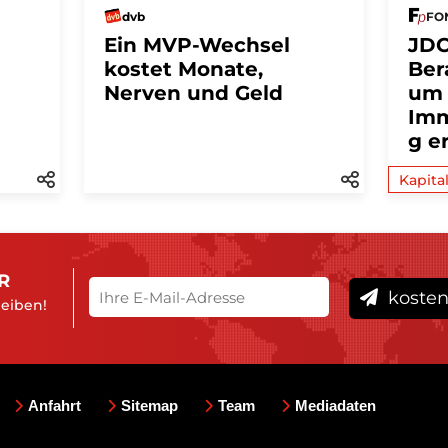
dvb
FON
Ein MVP-Wechsel
JDC
kostet Monate,
Ber
Nerven und Geld
um
Imm
g e
Kapita
R
kosten
leiben!
Anfahrt
Sitemap
Team
Mediadaten