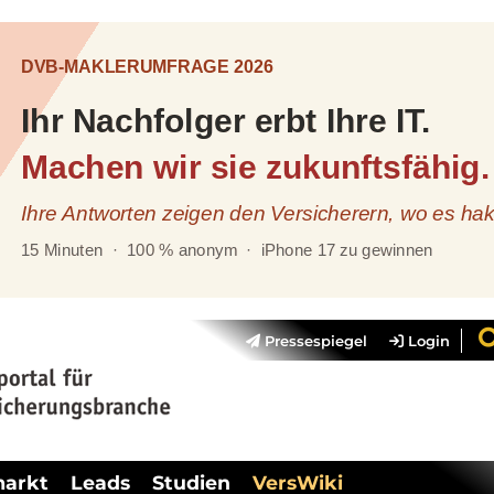
Pressespiegel
Login
markt
Leads
Studien
VersWiki