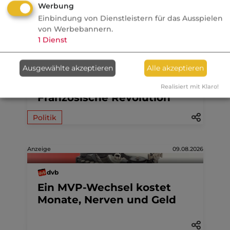
Aktuelle
Nachrichten
Werbung
Einbindung von Dienstleistern für das Ausspielen
von Werbebannern.
07.08.2026
1
Dienst
FONDS professionell
Ausgewählte akzeptieren
Alle akzeptieren
Studie: Ungleiche
Besteuerung begünstigte
Realisiert mit Klaro!
Französische Revolution
Politik
Anzeige
09.08.2026
dvb
Ein MVP-Wechsel kostet
Monate, Nerven und Geld