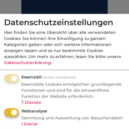
Datenschutzeinstellungen
Hier finden Sie eine Übersicht über alle verwendeten
Cookies. Sie können Ihre Einwilligung zu ganzen
Kategorien geben oder sich weitere Informationen
anzeigen lassen und so nur bestimmte Cookies
auswählen.
Um mehr zu erfahren, lesen Sie bitte unsere
Datenschutzerklärung
.
Essenziell
(immer erforderlich)
Für Waisenrenten beträgt der Freibetrag das
Essenzielle Cookies ermöglichen grundlegende
17,6fache des aktuellen Rentenwertes.
Funktionen und sind für die einwandfreie
Funktion der Website erforderlich.
Kategorie:
Gesetzliche Rentenversicherung
7
Dienste
Webanalyse
Sammlung und Auswertung von Besucherdaten
1
Dienst