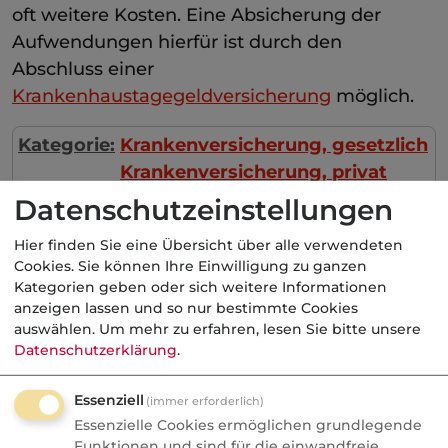
oft weitere Kosten. Eine Absicherung der
Aufwendungen hierfür ist durch den
Abschluss einer
Krankenhaustagegeldversicherung
möglich.
Kategorie:
Krankenversicherung, gesetzlich
Krankenversicherung, privat
Datenschutzeinstellungen
Hier finden Sie eine Übersicht über alle verwendeten
Aktuelle
Nachrichten
Cookies. Sie können Ihre Einwilligung zu ganzen
Kategorien geben oder sich weitere Informationen
anzeigen lassen und so nur bestimmte Cookies
auswählen.
Um mehr zu erfahren, lesen Sie bitte unsere
07.08.2026
Datenschutzerklärung
.
FONDS professionell
Essenziell
(immer erforderlich)
Studie: Ungleiche
Essenzielle Cookies ermöglichen grundlegende
Besteuerung begünstigte
Funktionen und sind für die einwandfreie