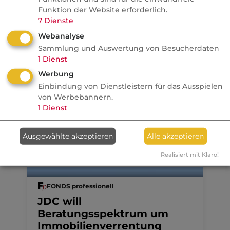
Französische Revolution
Funktion der Website erforderlich.
7
Dienste
Politik
Webanalyse
Sammlung und Auswertung von Besucherdaten
Anzeige
08.08.2026
1
Dienst
Werbung
dvb
Einbindung von Dienstleistern für das Ausspielen
Ein MVP-Wechsel kostet
von Werbebannern.
Monate, Nerven und Geld
1
Dienst
Ausgewählte akzeptieren
Alle akzeptieren
Realisiert mit Klaro!
07.08.2026
FONDS professionell
JDC will
Beratungsspektrum um
Immobilienverrentung