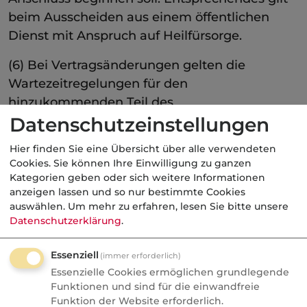
beim Ausscheiden aus einem öffentlichen
Dienst mit Anspruch auf Heilfürsorge.
(6) Bei Vertragsänderungen gelten die
Wartezeitregelungen für den
hinzukommenden Teil des
Versicherungsschutzes.
Datenschutzeinstellungen
Hier finden Sie eine Übersicht über alle verwendeten
Cookies. Sie können Ihre Einwilligung zu ganzen
Kategorien geben oder sich weitere Informationen
anzeigen lassen und so nur bestimmte Cookies
§ 4 Umfang der Leistungspflicht
auswählen.
Um mehr zu erfahren, lesen Sie bitte unsere
Datenschutzerklärung
.
(1) Art und Höhe der Versicherungsleistungen
ergeben sich aus dem Tarif mit
Essenziell
(immer erforderlich)
Tarifbedingungen.
Essenzielle Cookies ermöglichen grundlegende
Funktionen und sind für die einwandfreie
(2) Der versicherten Person steht die Wahl
Funktion der Website erforderlich.