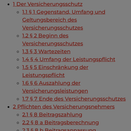
1
Der Versicherungsschutz
1.1
§ 1 Gegenstand, Umfang und
Geltungsbereich des
Versicherungsschutzes
1.2
§ 2 Beginn des
Versicherungsschutzes
1.3
§ 3 Wartezeiten
1.4
§ 4 Umfang der Leistungspflicht
1.5
§ 5 Einschränkung der
Leistungspflicht
1.6
§ 6 Auszahlung der
Versicherungsleistungen
1.7
§ 7 Ende des Versicherungsschutzes
2
Pflichten des Versicherungsnehmers
2.1
§ 8 Beitragszahlung
2.2
§ 8 a Beitragsberechnung
2.3
§ 8 b Beitragsanpassung