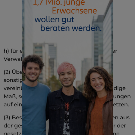
h) für eine durch Pflegebedürftigkeit oder
Verwahrung bedingte Unterbringung.
(2) Übersteigt eine Heilbehandlung oder
sonstige Maßnahme, für die Leistungen
vereinbart sind, das medizinisch notwendige
Maß, so kann der Versicherer seine Leistungen
auf einen angemessenen Betrag herabsetzen.
(3) Besteht auch Anspruch auf Leistungen aus
der gesetzlichen Unfallversicherung oder der
gesetzlichen Rentenversicherung, auf eine