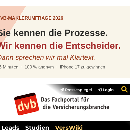
Pressespiegel
Login
Leads
Studien
VersWiki