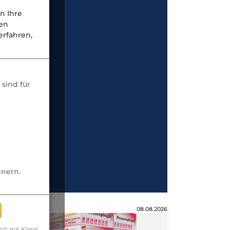
n Ihre
nen
rfahren,
sind für
nnern.
Anzeige
08.08.2026
ert mit Klaro!