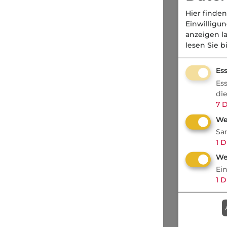
Hier finden
Einwilligu
anzeigen l
lesen Sie b
Ess
Es
di
7
D
We
Sa
1
D
We
Ei
1
D