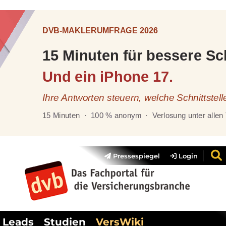
Pressespiegel
Login
Leads
Studien
VersWiki