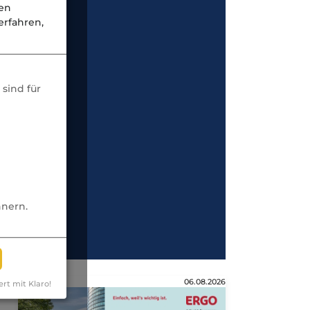
nen
rfahren,
sind für
nnern.
Anzeige
06.08.2026
ert mit Klaro!