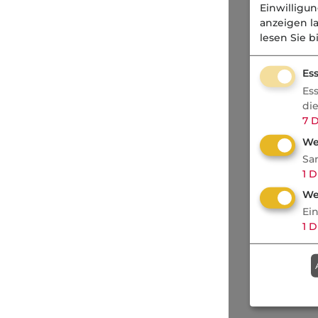
Einwilligu
anzeigen l
lesen Sie b
Ess
Es
di
7
D
We
Sa
1
D
We
Ei
1
D