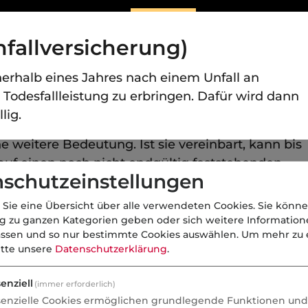
nfallversicherung)
nnerhalb eines Jahres nach einem Unfall an
e Todesfallleistung zu erbringen. Dafür wird dann
lig.
ne weitere Bedeutung. Ist sie vereinbart, kann bis
auf einen noch nicht endgültig feststehenden
schutzeinstellungen
liditätsentschädigung geleistet werden.
 Sie eine Übersicht über alle verwendeten Cookies. Sie könne
ng zu ganzen Kategorien geben oder sich weitere Informatio
assen und so nur bestimmte Cookies auswählen.
Um mehr zu e
itte unsere
Datenschutzerklärung
.
lversicherung)
enziell
(immer erforderlich)
senzielle Cookies ermöglichen grundlegende Funktionen und 