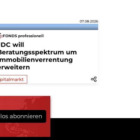
07.08.2026
FONDS professionell
JDC will
Beratungsspektrum um
Immobilienverrentung
erweitern
pitalmarkt
los abonnieren