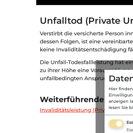
Unfalltod (Private U
Verstirbt die versicherte Person i
dessen Folgen, ist eine vereinbart
keine Invaliditätsentschädigung fäl
Die Unfall-Todesfallleistung hat ei
zu ihrer Höhe eine Vorauszahlung 
Daten
unfallbedingten Anspruch auf Inva
Hier finden
Einwilligu
Weiterführende Links
anzeigen l
lesen Sie b
Invaliditätsleistung (Private Unfal
Ess
Es