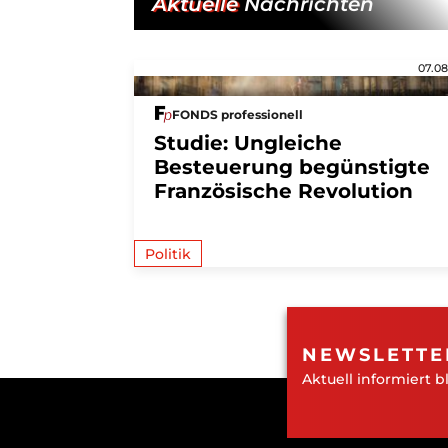
Aktuelle
Nachrichten
07.08
FONDS professionell
Studie: Ungleiche
Besteuerung begünstigte
Französische Revolution
Politik
NEWSLETTE
Aktuell informiert b