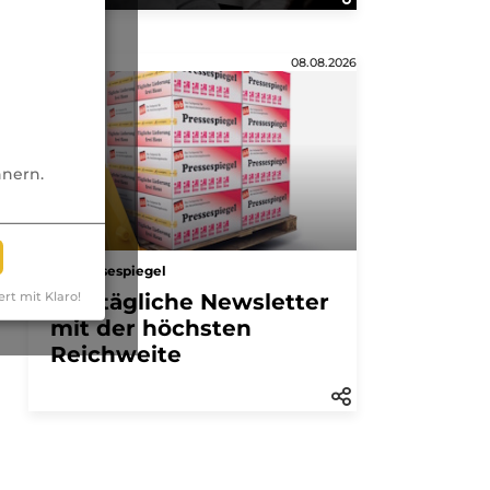
Anzeige
08.08.2026
nnern.
Pressespiegel
Der tägliche Newsletter
ert mit Klaro!
mit der höchsten
Reichweite