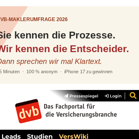
Pressespiegel
Login
Leads
Studien
VersWiki