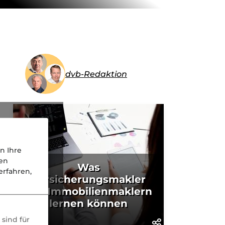
dvb-Redaktion
n Ihre
nen
Was
rfahren,
Versicherungsmakler
von Immobilienmaklern
lernen können
sind für
KI