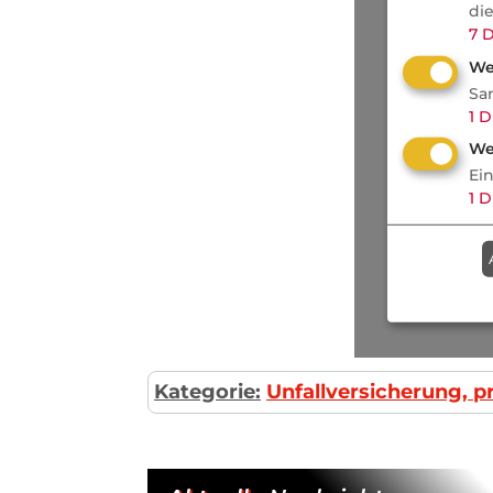
di
7
D
We
Sa
1
D
We
Ei
1
D
Kategorie:
Unfallversicherung, pr