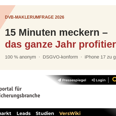
Pressespiegel
Login
markt
Leads
Studien
VersWiki