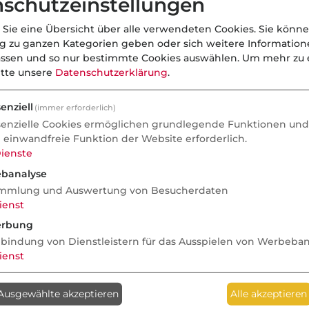
schutzeinstellungen
ziehungsweise 3.562,50 EUR netto.
tzahlung hat er Anspruch auf ein
 Sie eine Übersicht über alle verwendeten Cookies. Sie könne
ng zu ganzen Kategorien geben oder sich weitere Informatio
 3.562,50 EUR x 90 Prozent abzüglich
assen und so nur bestimmte Cookies auswählen.
Um mehr zu e
 Sozialversicherung = 2.792 EUR.
itte unsere
Datenschutzerklärung
.
tlich 770 EUR Einkommen.
enziell
(immer erforderlich)
durch die Behinderung:
senzielle Cookies ermöglichen grundlegende Funktionen und 
hindertengerechtes Wohnen,
e einwandfreie Funktion der Website erforderlich.
ienste
indertengerechter Einrichtung oder
banalyse
zeugumrüstungen und viele weitere
mmlung und Auswertung von Besucherdaten
olgen sein.
ienst
rbung
nbindung von Dienstleistern für das Ausspielen von Werbeba
ch einem Unfall querschnittsgelähmt
ienst
im Rollstuhl fortbewegen. Er muss in
verbreitern, behindertengerechte
Ausgewählte akzeptieren
Alle akzeptieren
bringen lassen. Im Treppenhaus ist