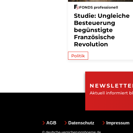
FONDS professionell
Studie: Ungleiche
Besteuerung
begünstigte
Französische
Revolution
Politik
NEWSLETTE
Aktuell informiert b
AGB
Datenschutz
Impressum
© deutsche-versicherungsboerse.de