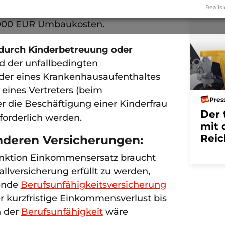
Anzeige
Realisi
ndig. Alle Maßnahmen zusammen
.000 EUR Umbaukosten.
 durch Kinderbetreuung oder
 der unfallbedingten
oder eines Krankenhausaufenthaltes
 eines Vertreters (beim
Pres
r die Beschäftigung einer Kinderfrau
Der 
forderlich werden.
mit 
Reic
deren Versicherungen:
unktion Einkommensersatz braucht
allversicherung erfüllt zu werden,
ende
Berufsunfähigkeitsversicherung
der kurzfristige Einkommensverlust bis
n der
Berufsunfähigkeit
wäre