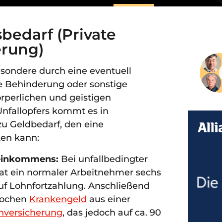
bedarf (Private
erung)
sondere durch eine eventuell
e Behinderung oder sonstige
rperlichen und geistigen
Unfallopfers kommt es in
zu Geldbedarf, den eine
ken kann:
seinkommens:
Bei unfallbedingter
hat ein normaler Arbeitnehmer sechs
f Lohnfortzahlung. Anschließend
 Wochen
Krankengeld
aus einer
nversicherung
, das jedoch auf ca. 90