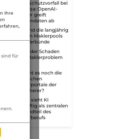
Datenschutzvorfall bei
uniVersa: OpenAI-
n Ihre
Crawler greift
nen
Kundendaten ab
rfahren,
Das sind die langjährig
fairsten Maklerpools
und -verbünde
Wenn der Schaden
sind für
zum Maklerproblem
wird
Braucht es noch die
klassischen
Maklerportale der
Versicherer?
BDVM sieht KI
zukünftig als zentralen
nnern.
Bestandteil des
Maklerberufs