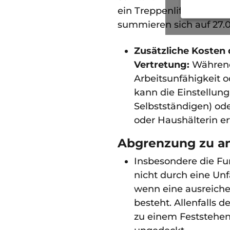
ein Treppenlift notwe
summieren sich auf 27
Zusätzliche Kosten
Vertretung:
Während
Arbeitsunfähigkeit 
kann die Einstellung
Selbstständigen) ode
oder Haushälterin er
Abgrenzung zu an
Insbesondere die F
nicht durch eine Unf
wenn eine ausreich
besteht. Allenfalls 
zu einem Feststehe