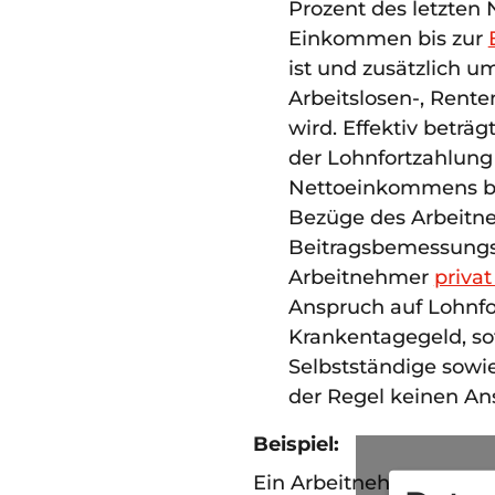
Prozent des letzten
Einkommen bis zur
ist und zusätzlich u
Arbeitslosen-, Rent
wird. Effektiv beträ
der Lohnfortzahlung 
Nettoeinkommens be
Bezüge des Arbeitn
Beitragsbemessungsg
Arbeitnehmer
privat
Anspruch auf Lohnfo
Krankentagegeld, sof
Selbstständige sowie
der Regel keinen An
Beispiel:
Ein Arbeitnehmer verfü