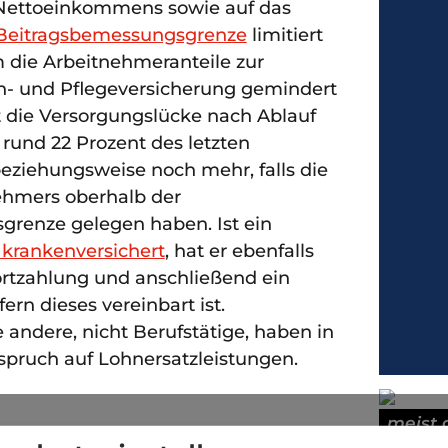
 Nettoeinkommens sowie auf das
Beitragsbemessungsgrenze
limitiert
m die Arbeitnehmeranteile zur
en- und Pflegeversicherung gemindert
gt die Versorgungslücke nach Ablauf
rund 22 Prozent des letzten
ziehungsweise noch mehr, falls die
ehmers oberhalb der
renze gelegen haben. Ist ein
 krankenversichert
, hat er ebenfalls
rtzahlung und anschließend ein
ern dieses vereinbart ist.
 andere, nicht Berufstätige, haben in
spruch auf Lohnersatzleistungen.
meist 
gt über ein monatliches Einkommen