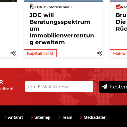
FONDS professionell
Nac
JDC will
Brü
Beratungsspektrum
Die
um
Rüc
Immobilienverrentun
g erweitern
Kapitalmarkt
Makler
R
kosten
leiben!
Anfahrt
Sitemap
Team
Mediadaten