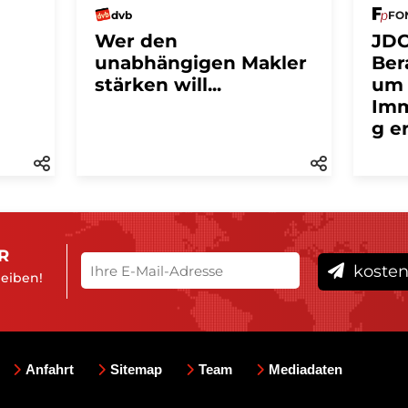
dvb
FON
Wer den
JDC
unabhängigen Makler
Ber
stärken will...
um
Imm
g e
R
kosten
leiben!
Anfahrt
Sitemap
Team
Mediadaten