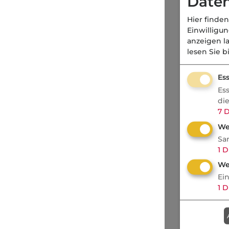
Daten
Hier finden
Einwilligu
anzeigen l
lesen Sie b
Ess
Es
di
7
D
We
Sa
1
D
We
Ei
1
D