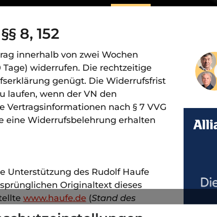
§ 8, 152
rag innerhalb von zwei Wochen
 Tage) widerrufen. Die rechtzeitige
erklärung genügt. Die Widerrufsfrist
 zu laufen, wenn der VN den
le Vertragsinformationen nach § 7 VVG
e eine Widerrufsbelehrung erhalten
ie Unterstützung des Rudolf Haufe
rsprünglichen Originaltext dieses
tellte
www.haufe.de
(
Stand des