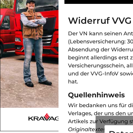
Widerruf VVG §
Der VN kann seinen Ant
(Lebensversicherung: 30
Absendung der Widerrufs
beginnt allerdings erst
Versicherungsschein, al
und der VVG-InfoV sowi
hat.
Quellenhinweis
Wir bedanken uns für d
Verlages, der uns den u
Artikels zur Verfügung s
Originaltextes 01.2008
).