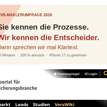
Pressespiegel
Login
markt
Leads
Studien
VersWiki