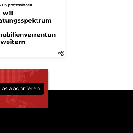
DS professionell
 will
atungsspektrum
obilienverrentun
rweitern
los abonnieren