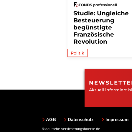
FONDS professionell
Studie: Ungleiche
Besteuerung
begünstigte
Französische
Revolution
Politik
NEWSLETTE
Aktuell informiert b
AGB
Datenschutz
Impressum
© deutsche-versicherungsboerse.de