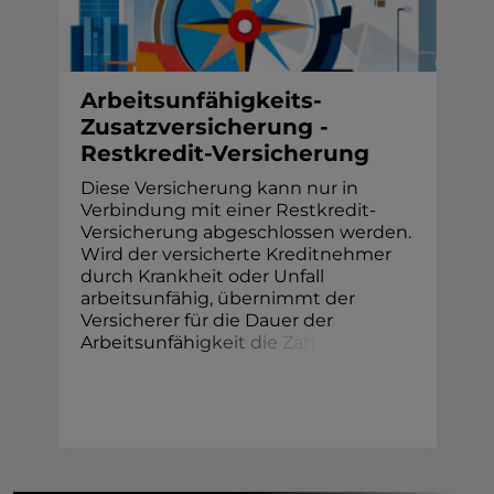
Arbeitsunfähigkeits-
Zusatzversicherung -
Restkredit-Versicherung
Diese Versicherung kann nur in
Verbindung mit einer Restkredit-
Versicherung abgeschlossen werden.
Wird der versicherte Kreditnehmer
durch Krankheit oder Unfall
arbeitsunfähig, übernimmt der
Versicherer für die Dauer der
Arbeitsunfäh
i
g
k
e
i
t
d
i
e
Z
a
h