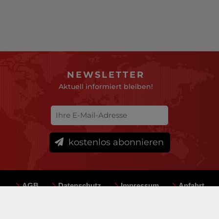
NEWSLETTER
Aktuell informiert bleiben!
kostenlos abonnieren
AGB
Datenschutz
Impressum
Anfahrt
Sitemap
Team
Mediadaten
© deutsche-versicherungsboerse.de