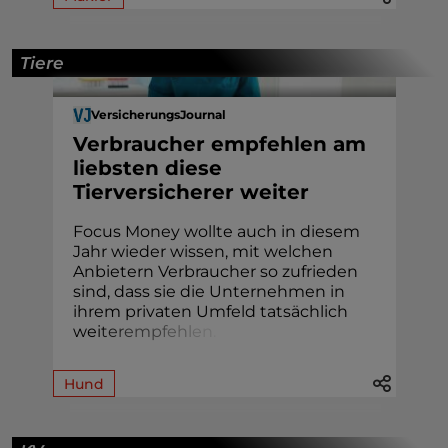
Tiere
VersicherungsJournal
Verbraucher empfehlen am
liebsten diese
Tierversicherer weiter
Focus Money wollte auch in diesem
Jahr wieder wissen, mit welchen
Anbietern Verbraucher so zufrieden
sind, dass sie die Unternehmen in
ihrem privaten Umfeld tatsächlich
we
i
t
e
r
e
m
p
f
e
h
l
e
n
.
Hund