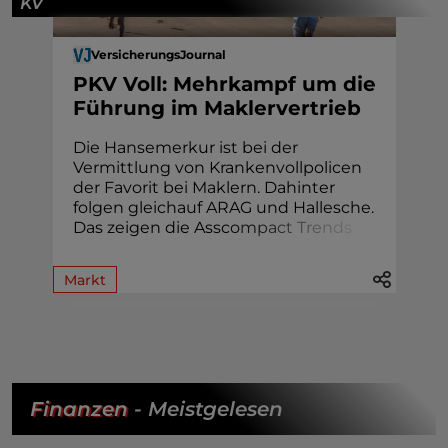
KV
VersicherungsJournal
PKV Voll: Mehrkampf um die
Führung im Maklervertrieb
Die Hansemerkur ist bei der
Vermittlung von Krankenvollpolicen
der Favorit bei Maklern. Dahinter
folgen gleichauf ARAG und Hallesche.
Das zeigen die Assc
o
m
p
a
c
t
T
r
e
n
d
s
.
Markt
Finanzen
- Meistgelesen