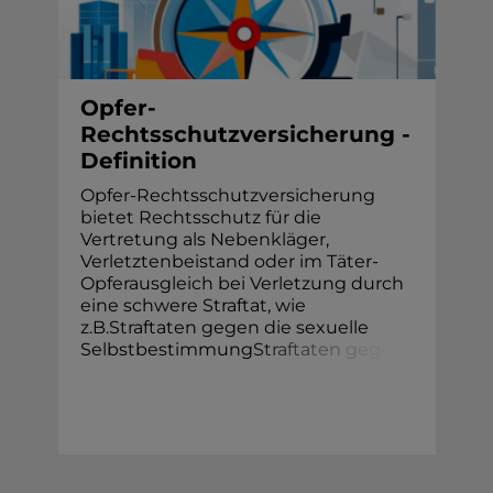
Opfer-
Rechtsschutzversicherung -
Definition
Opfer-Rechtsschutzversicherung
bietet Rechtsschutz für die
Vertretung als Nebenkläger,
Verletztenbeistand oder im Täter-
Opferausgleich bei Verletzung durch
eine schwere Straftat, wie
z.B.Straftaten gegen die sexuelle
Selbstbestimmung
S
t
r
a
f
t
a
t
e
n
g
e
g