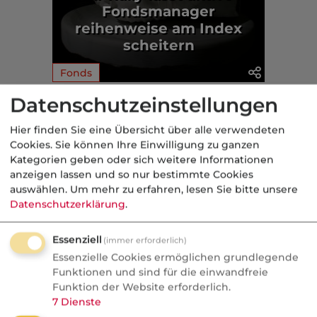
Fondsmanager
reihenweise am Index
scheitern
Fonds
Datenschutzeinstellungen
Aus der dvb-Redaktion
Hier finden Sie eine Übersicht über alle verwendeten
Cookies. Sie können Ihre Einwilligung zu ganzen
Politik
Kategorien geben oder sich weitere Informationen
anzeigen lassen und so nur bestimmte Cookies
Nachrichten
auswählen.
Um mehr zu erfahren, lesen Sie bitte unsere
Sorgen um Deutschlands
Datenschutzerklärung
.
Kreditwürdigkeit
Essenziell
(immer erforderlich)
Die Bundesrepublik gehört zu den rund
Essenzielle Cookies ermöglichen grundlegende
einem Dutzend Staaten weltweit, denen
Funktionen und sind für die einwandfreie
Funktion der Website erforderlich.
die Ratingagenturen mit der Bestnote
7
Dienste
AAA höchste Zahlungsfähigkeit