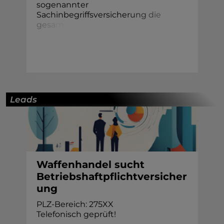
sogenannter
Sachinbegriffsversiche
r
u
n
g
d
i
e
g
e
s
a
m
Leads
Waffenhandel sucht
Betriebshaftpflichtversicher
ung
PLZ-Bereich: 275XX
Telefonisch geprüft!