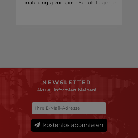
unabhängig von einer
S
c
h
u
l
d
f
r
a
g
e
g
e
NEWSLETTER
Aktuell informiert bleiben!
kostenlos abonnieren