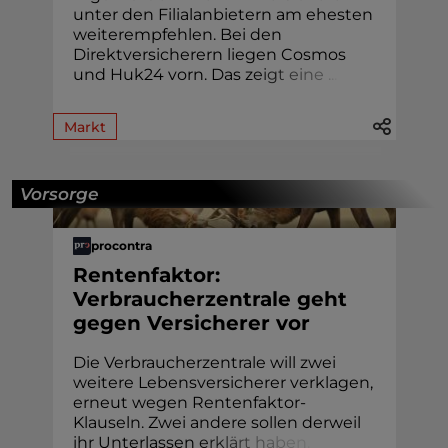
unter den Filialanbietern am ehesten
weiterempfehlen. Bei den
Direktversicherern liegen Cosmos
und Huk24 vorn. Das z
e
i
g
t
e
i
n
e
.
.
.
Markt
Vorsorge
procontra
Rentenfaktor:
Verbraucherzentrale geht
gegen Versicherer vor
Die Verbraucherzentrale will zwei
weitere Lebensversicherer verklagen,
erneut wegen Rentenfaktor-
Klauseln. Zwei andere sollen derweil
ihr Unterlassen
e
r
k
l
ä
r
t
h
a
b
e
n
.