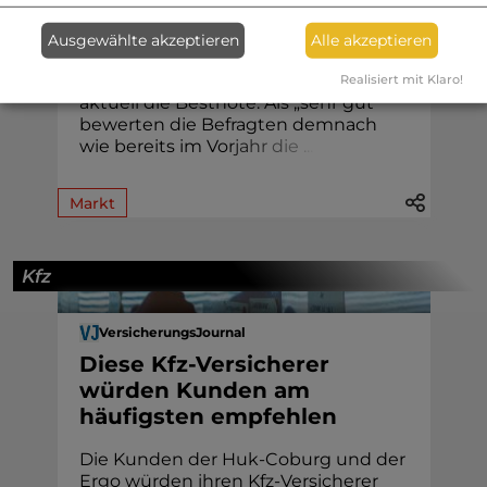
Einer Studie von Servicevalue und
Ausgewählte akzeptieren
Alle akzeptieren
Focus Money zufolge erreichen drei
von acht getesteten Anbietern
Realisiert mit Klaro!
aktuell die Bestnote. Als „sehr gut“
bewerten die Befragten demnach
wie bereits im Vo
r
j
a
h
r
d
i
e
.
.
.
Markt
Kfz
VersicherungsJournal
Diese Kfz-Versicherer
würden Kunden am
häufigsten empfehlen
Die Kunden der Huk-Coburg und der
Ergo würden ihren Kfz-Versicherer