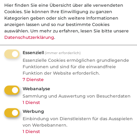
Sorgen um Deutschlands
Hier finden Sie eine Übersicht über alle verwendeten
Kreditwürdigkeit
Cookies. Sie können Ihre Einwilligung zu ganzen
Kategorien geben oder sich weitere Informationen
Die Bundesrepublik gehört zu den rund
anzeigen lassen und so nur bestimmte Cookies
auswählen.
Um mehr zu erfahren, lesen Sie bitte unsere
einem Dutzend Staaten weltweit, denen
Datenschutzerklärung
.
die Ratingagenturen mit der Bestnote
AAA höchste Zahlungsfähigkeit
Essenziell
(immer erforderlich)
bescheinigen. Diese Einstufung könnte
Essenzielle Cookies ermöglichen grundlegende
jetzt ...
Funktionen und sind für die einwandfreie
Funktion der Website erforderlich.
7
Dienste
Webanalyse
Komposit
Sammlung und Auswertung von Besucherdaten
1
Dienst
Werbung
VersicherungsJournal
Einbindung von Dienstleistern für das Ausspielen
Die fairsten
von Werbebannern.
Rechtsschutzversicherer
1
Dienst
aus Maklersicht