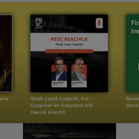
weitere Podcasts
Finanzen
- Aktuell
fene
Stadt, Land, Logistik. Kai
Baue
Gutacker im Gespräch mit
Wora
Dennis Knecht