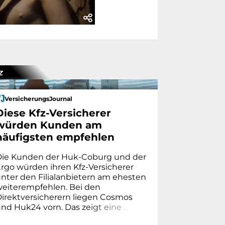
z
VersicherungsJournal
Diese Kfz-Versicherer
würden Kunden am
häufigsten empfehlen
Die Kunden der Huk-Coburg und der
rgo würden ihren Kfz-Versicherer
nter den Filialanbietern am ehesten
weiterempfehlen. Bei den
irektversicherern liegen Cosmos
nd Huk24 vorn. Das z
e
i
g
t
e
i
n
e
.
.
.