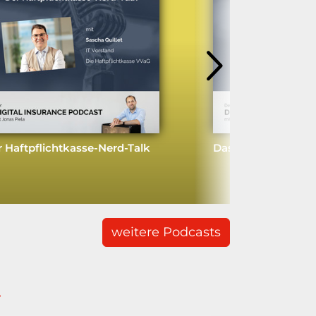
 Haftpflichtkasse-Nerd-Talk
Das neue Nadelöhr 
weitere Podcasts
n