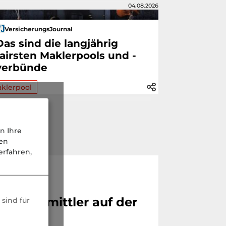
04.08.2026
VersicherungsJournal
Das sind die langjährig
fairsten Maklerpools und -
verbünde
klerpool
n Ihre
nen
rfahren,
edem Vermittler auf der
sind für