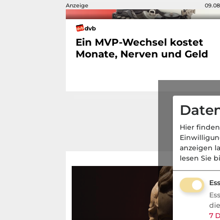
Anzeige
09.08
dvb
Ein MVP-Wechsel kostet
Monate, Nerven und Geld
Daten
Hier finden
Einwilligu
anzeigen l
lesen Sie b
Ess
Es
di
7
D