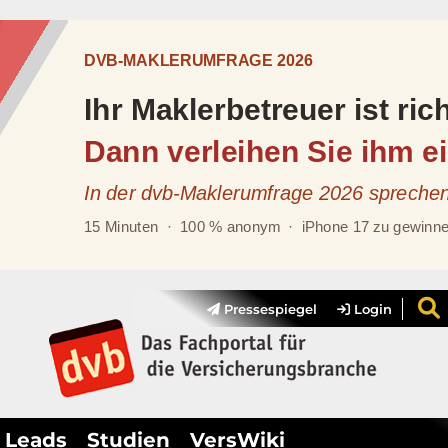
Pressespiegel
Login
Leads
Studien
VersWiki