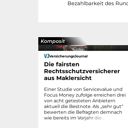
Bezahlbarkeit des Run
Komposit
VersicherungsJournal
Die fairsten
Rechtsschutzversicherer
aus Maklersicht
Einer Studie von Servicevalue und
Focus Money zufolge erreichen drei
von acht getesteten Anbietern
aktuell die Bestnote. Als „sehr gut“
bewerten die Befragten demnach
wie bereits im Vo
r
j
a
h
r
d
i
e
.
.
.