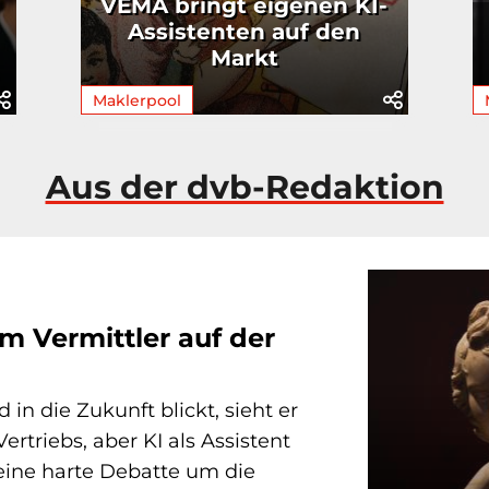
VEMA bringt eigenen KI-
Assistenten auf den
Markt
Maklerpool
Aus der dvb-Redaktion
em Vermittler auf der
in die Zukunft blickt, sieht er
rtriebs, aber KI als Assistent
 eine harte Debatte um die