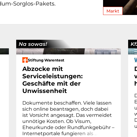
dum-Sorglos-Pakets.
Markt
Na sowas!
Kf
Stiftung Warentest
Abzocke mit
Serviceleistungen:
Geschäfte mit der
Unwissenheit
E
Dokumente beschaffen. Viele lassen
u
sich online beantragen, doch dabei
ist Vorsicht angesagt. Das vermeidet
D
unnötige Kosten. Ob Visum,
u
Eheur­kunde oder Rund­funk­gebühr –
Internetportale fung
i
e
r
e
n
a
l
s
.
.
.