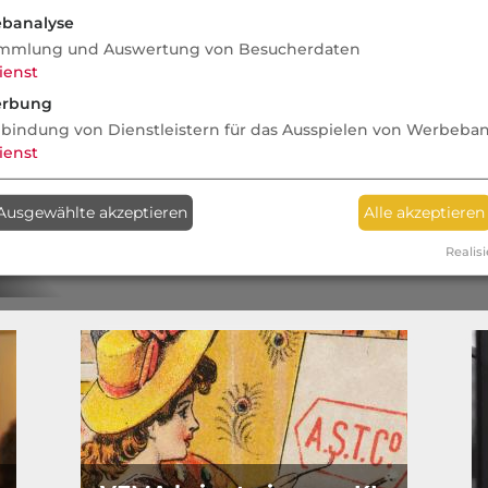
Wenn ein Ergo-Vorstan
banalyse
mmlung und Auswertung von Besucherdaten
keinen Untergang des 
ienst
auf der Schulter sow
rbung
Bezahlbarkeit des R
nbindung von Dienstleistern für das Ausspielen von Werbeba
ienst
Ausgewählte akzeptieren
Alle akzeptieren
Realisi