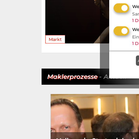
We
Sa
1
D
We
Ei
Markt
1
D
Maklerprozesse
- Aktuell