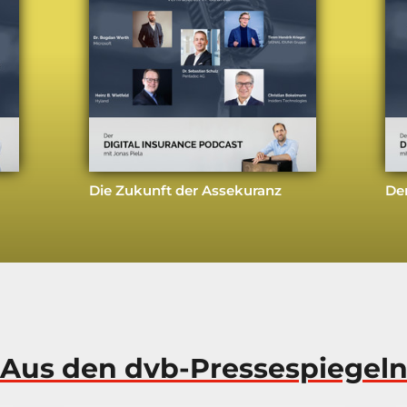
Die Zukunft der Assekuranz
Der
Aus den dvb-Pressespiegel