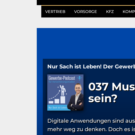
VERTRIEB
VORSORGE
KFZ
KOMP
Nur Sach ist Leben! Der Gewer
037 Mus
sein?
Digitale Anwendungen sind aus 
mehr weg zu denken. Doch es ist