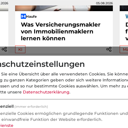
.2026
05.08.2026
Haufe
Was Versicherungsmakler
von Immobilienmaklern
lernen können
KI
Ma
schutzeinstellungen
Aktuell im Gespräch
 Sie eine Übersicht über alle verwendeten Cookies. Sie könne
ng zu ganzen Kategorien geben oder sich weitere Informatio
assen und so nur bestimmte Cookies auswählen.
Um mehr zu e
itte unsere
Datenschutzerklärung
.
Nachrichten
enziell
(immer erforderlich)
KI sitzt bald j
senzielle Cookies ermöglichen grundlegende Funktionen und 
e einwandfreie Funktion der Website erforderlich.
Schulter
ienste