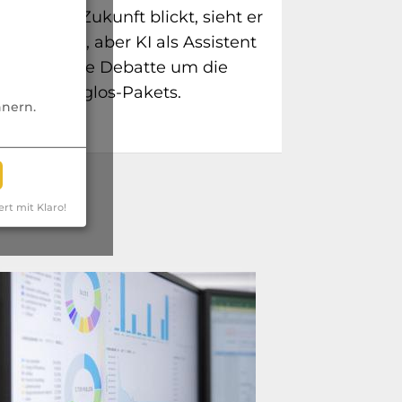
d in die Zukunft blickt, sieht er
Vertriebs, aber KI als Assistent
ie eine harte Debatte um die
undum-Sorglos-Pakets.
nnern.
ert mit Klaro!