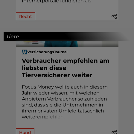
Internetportale fung
i
e
r
e
n
a
l
s
.
.
.
Recht
Tiere
VersicherungsJournal
Verbraucher empfehlen am
liebsten diese
Tierversicherer weiter
Focus Money wollte auch in diesem
Jahr wieder wissen, mit welchen
Anbietern Verbraucher so zufrieden
sind, dass sie die Unternehmen in
ihrem privaten Umfeld tatsächlich
we
i
t
e
r
e
m
p
f
e
h
l
e
n
.
Hund