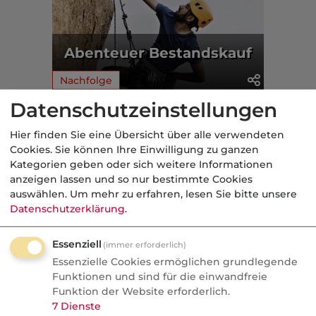
Abenteuer Bestandskauf
Nachfolge
Datenschutzeinstellungen
Aus der dvb-Redaktion
Hier finden Sie eine Übersicht über alle verwendeten
Cookies. Sie können Ihre Einwilligung zu ganzen
Kurios
Kategorien geben oder sich weitere Informationen
anzeigen lassen und so nur bestimmte Cookies
Nachrichten
auswählen.
Um mehr zu erfahren, lesen Sie bitte unsere
Gala fürs Geld: Wenn
Datenschutzerklärung
.
Finanzjournalisten zu
Essenziell
(immer erforderlich)
Klatschreportern werden
Essenzielle Cookies ermöglichen grundlegende
Funktionen und sind für die einwandfreie
Personalien bringen mehr Klicks als
Funktion der Website erforderlich.
fundierte Analysen. Redakteure verraten
7
Dienste