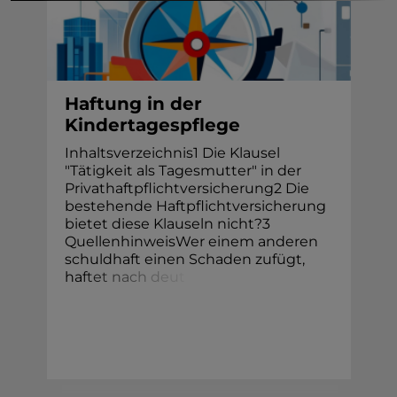
Haftung in der
Kindertagespflege
Inhaltsverzeichnis1 Die Klausel
"Tätigkeit als Tagesmutter" in der
Privathaftpflichtversicherung2 Die
bestehende Haftpflichtversicherung
bietet diese Klauseln nicht?3
QuellenhinweisWer einem anderen
schuldhaft einen Schaden zufügt,
ha
f
t
e
t
n
a
c
h
d
e
u
t