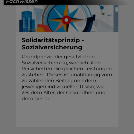
Fachwissen
Solidaritätsprinzip -
Sozialversicherung
Grundprinzip der gesetzlichen
Sozialversicherung, wonach allen
Versicherten die gleichen Leistungen
zustehen. Dieses ist unabhängig vom
zu zahlenden Beitrag und dem
jeweiligen individuellen Risiko, wie
z.B. dem Alter, der Gesundheit un
d
d
e
m
G
e
s
c
h
l
e
c