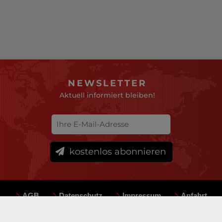
NEWSLETTER
Aktuell informiert bleiben!
kostenlos abonnieren
AGB
Datenschutz
Impressum
Anfahrt
Sitemap
Team
Mediadaten