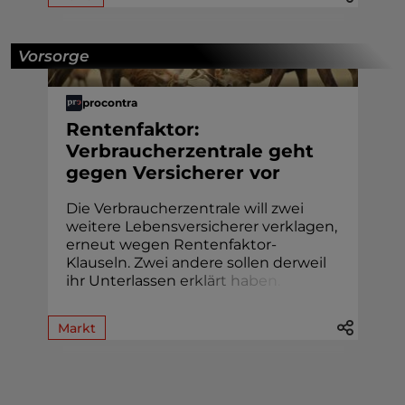
Vorsorge
procontra
Rentenfaktor:
Verbraucherzentrale geht
gegen Versicherer vor
Die Verbraucherzentrale will zwei
weitere Lebensversicherer verklagen,
erneut wegen Rentenfaktor-
Klauseln. Zwei andere sollen derweil
ihr Unterlassen
e
r
k
l
ä
r
t
h
a
b
e
n
.
Markt