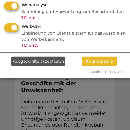
im Podcast, wie exklusive Meldungen
Webanalyse
entstehen und was Pressemitteilungen
Sammlung und Auswertung von Besucherdaten
wirklich verraten.
1
Dienst
Werbung
Einbindung von Dienstleistern für das Ausspielen
von Werbebannern.
1
Dienst
Na sowas!
Ausgewählte akzeptieren
Alle akzeptieren
Stiftung Warentest
Abzocke mit
Realisiert mit Klaro!
Serviceleistungen:
Geschäfte mit der
Unwissenheit
Dokumente beschaffen. Viele lassen
sich online beantragen, doch dabei
ist Vorsicht angesagt. Das vermeidet
unnötige Kosten. Ob Visum,
Eheur­kunde oder Rund­funk­gebühr –