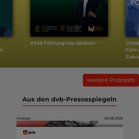
#348 Führung neu denken:
Chris
es
Führu
Zukun
weitere Podcasts
Aus den dvb-Pressespiegeln
Anzeige
09.08.2026
dvb