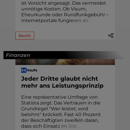
ist Vorsicht angesagt. Das vermeidet
unnötige Kosten. Ob Visum,
Eheur­kunde oder Rund­funk­gebühr –
Internetportale fung
i
e
r
e
n
a
l
s
.
.
.
Recht
Finanzen
Haufe
Jeder Dritte glaubt nicht
mehr ans Leistungsprinzip
Eine repräsentative Umfrage von
Statista zeigt: Das Vertrauen in die
Grundregel "Wer leistet, wird
belohnt" bröckelt. Fast 40 Prozent
der Beschäftigten zweifeln daran,
dass sich Einsa
t
z
i
m
J
o
b
.
.
.