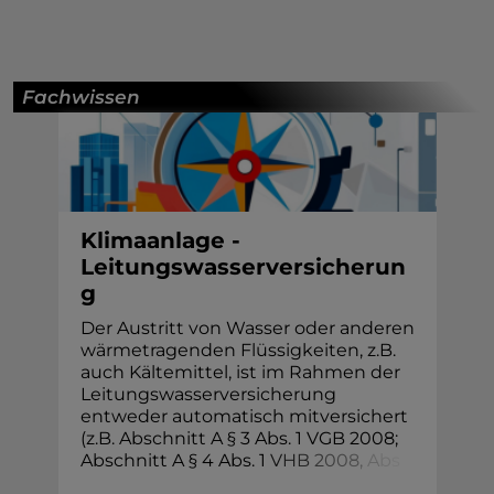
Fachwissen
Klimaanlage -
Leitungswasserversicherun
g
Der Austritt von Wasser oder anderen
wärmetragenden Flüssigkeiten, z.B.
auch Kältemittel, ist im Rahmen der
Leitungswasserversicherung
entweder automatisch mitversichert
(z.B. Abschnitt A § 3 Abs. 1 VGB 2008;
Abschnitt A § 4 Abs. 1
V
H
B
2
0
0
8
,
A
b
s