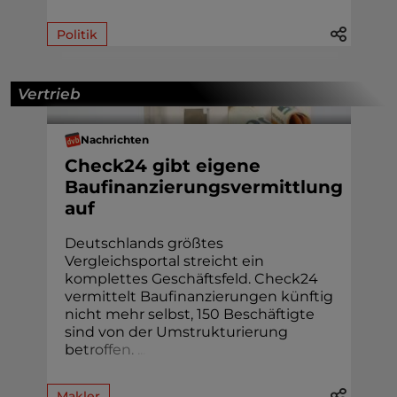
Politik
Vertrieb
Nachrichten
Check24 gibt eigene
Baufinanzierungsvermittlung
auf
Deutschlands größtes
Vergleichsportal streicht ein
komplettes Geschäftsfeld. Check24
vermittelt Baufinanzierungen künftig
nicht mehr selbst, 150 Beschäftigte
sind von der Umstrukturierung
b
e
t
r
o
f
f
e
n
.
.
.
.
Makler