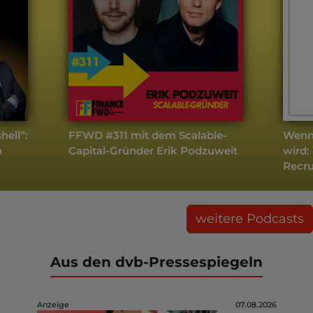
hell”:
FFWD #311 mit dem Scalable-
Wenn
n
Capital-Gründer Erik Podzuweit
wird:
Recru
weitere Podcasts
Aus den dvb-Pressespiegeln
Anzeige
07.08.2026