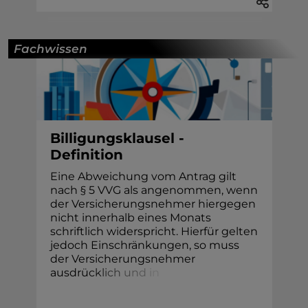
Fachwissen
Billigungsklausel -
Definition
Eine Abweichung vom Antrag gilt
nach § 5 VVG als angenommen, wenn
der Versicherungsnehmer hiergegen
nicht innerhalb eines Monats
schriftlich widerspricht. Hierfür gelten
jedoch Einschränkungen, so muss
der Versicherungsnehmer
ausdrü
c
k
l
i
c
h
u
n
d
i
n