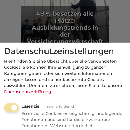
48 % besetzen alle
Plätze:
Ausbildungstrends in
der
Versicherungswirtschaft
Datenschutzeinstellungen
Markt
Hier finden Sie eine Übersicht über alle verwendeten
Cookies. Sie können Ihre Einwilligung zu ganzen
Aus der dvb-Redaktion
Kategorien geben oder sich weitere Informationen
anzeigen lassen und so nur bestimmte Cookies
auswählen.
Um mehr zu erfahren, lesen Sie bitte unsere
Politik
Datenschutzerklärung
.
Nachrichten
Sorgen um Deutschlands
Essenziell
(immer erforderlich)
Essenzielle Cookies ermöglichen grundlegende
Kreditwürdigkeit
Funktionen und sind für die einwandfreie
Funktion der Website erforderlich.
Die Bundesrepublik gehört zu den rund