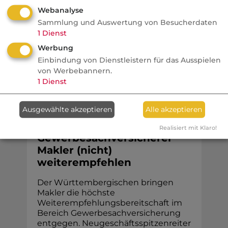
im Podcast, wie exklusive Meldungen
Webanalyse
entstehen und was Pressemitteilungen
Sammlung und Auswertung von Besucherdaten
1
Dienst
wirklich verraten.
Werbung
Einbindung von Dienstleistern für das Ausspielen
von Werbebannern.
1
Dienst
Komposit
Ausgewählte akzeptieren
Alle akzeptieren
VersicherungsJournal
Welche
Realisiert mit Klaro!
Gewerbesachversicherer
Makler (nicht)
weiterempfehlen
Der Württembergischen bringen
Makler die höchste
Weiterempfehlungsbereitschaft im
Bereich Gewerbesachversicherung
entgegen. Neugeschäftsspitzenreiter