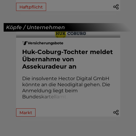
Haftpflicht
Köpfe / Unternehmen
Versicherungsbote
Huk-Coburg-Tochter meldet
Übernahme von
Assekuradeur an
Die insolvente Hector Digital GmbH
könnte an die Neodigital gehen. Die
Anmeldung liegt beim
Bun
d
e
s
k
a
r
t
e
l
l
a
m
t
.
Markt