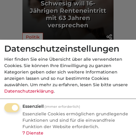
Schwesig will 16-
Jährigen Renteneintritt
mit 63 Jahren
versprechen
Politik
Datenschutzeinstellungen
Aus der dvb-Redaktion
Hier finden Sie eine Übersicht über alle verwendeten
Cookies. Sie können Ihre Einwilligung zu ganzen
Kategorien geben oder sich weitere Informationen
Kurios
anzeigen lassen und so nur bestimmte Cookies
Nachrichten
auswählen.
Um mehr zu erfahren, lesen Sie bitte unsere
Datenschutzerklärung
.
Gala fürs Geld: Wenn
Finanzjournalisten zu
Essenziell
(immer erforderlich)
Klatschreportern werden
Essenzielle Cookies ermöglichen grundlegende
Funktionen und sind für die einwandfreie
Personalien bringen mehr Klicks als
Funktion der Website erforderlich.
fundierte Analysen. Redakteure verraten
7
Dienste