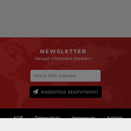
NEWSLETTER
Aktuell informiert bleiben!
kostenlos abonnieren
AGB
Datenschutz
Impressum
Anfahrt
Sitemap
Team
Mediadaten