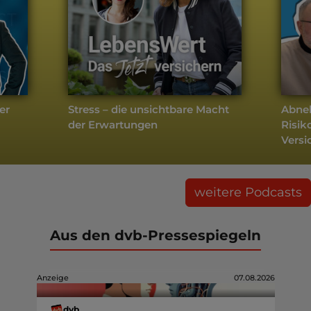
er
Stress – die unsichtbare Macht
Abneh
der Erwartungen
Risik
Versi
weitere Podcasts
Aus den dvb-Pressespiegeln
Anzeige
07.08.2026
dvb