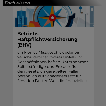
Fachwissen
Betriebs-
Haftpflichtversicherung
(BHV)
ein kleines Missgeschick oder ein
verschuldeter schwerer Unfall - im
Geschäftsleben haften Unternehmer,
Selbstständige und Freiberufler in
den gesetzlich geregelten Fällen
persönlich auf Schadensersatz für
Schäden Dritter. Weil di
e
f
n
a
n
z
i
e
l
l
e
n