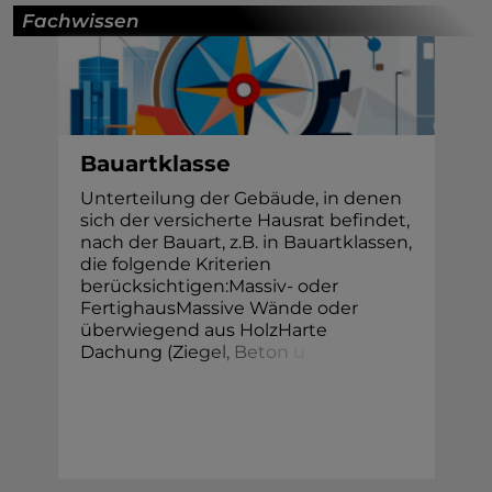
Fachwissen
Bauartklasse
Unterteilung der Gebäude, in denen
sich der versicherte Hausrat befindet,
nach der Bauart, z.B. in Bauartklassen,
die folgende Kriterien
berücksichtigen:Massiv- oder
FertighausMassive Wände oder
überwiegend aus HolzHarte
Dachung (Zi
e
g
e
l
,
B
e
t
o
n
u
.