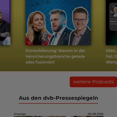
Konsolidierung: Warum in der
Alles
Versicherungsbranche gerade
hat: 
alles fusioniert
Wertg
weitere Podcasts
Aus den dvb-Pressespiegeln
Anzeige
06.08.2026