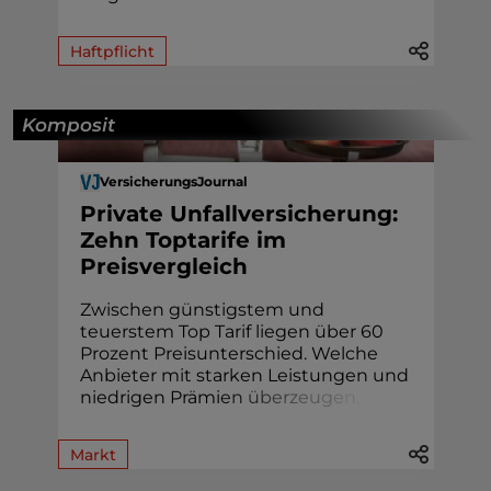
Haftpflicht
Komposit
VersicherungsJournal
Private Unfallversicherung:
Zehn Toptarife im
Preisvergleich
Zwischen günstigstem und
teuerstem Top Tarif liegen über 60
Prozent Preisunterschied. Welche
Anbieter mit starken Leistungen und
niedrigen Prämi
e
n
ü
b
e
r
z
e
u
g
e
n
.
Markt