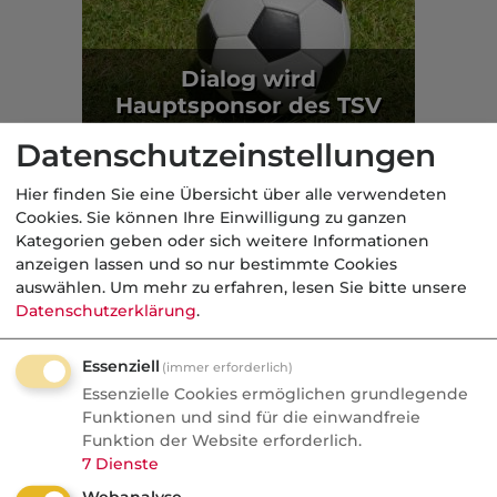
Dialog wird
Hauptsponsor des TSV
1860 München
Datenschutzeinstellungen
Markt
Hier finden Sie eine Übersicht über alle verwendeten
Cookies. Sie können Ihre Einwilligung zu ganzen
Aus der dvb-Redaktion
Kategorien geben oder sich weitere Informationen
anzeigen lassen und so nur bestimmte Cookies
auswählen.
Um mehr zu erfahren, lesen Sie bitte unsere
Politik
Datenschutzerklärung
.
Nachrichten
Essenziell
(immer erforderlich)
Recht auf Vergessenwerden:
Essenzielle Cookies ermöglichen grundlegende
Versicherungsschutz für
Funktionen und sind für die einwandfreie
Krebsüberlebende?
Funktion der Website erforderlich.
7
Dienste
Fünf Jahre krebsfrei und trotzdem kein
Webanalyse