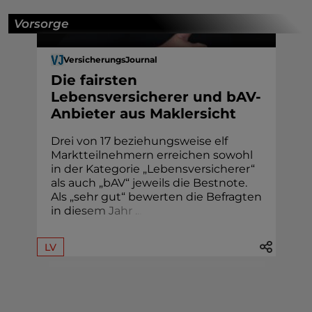
Vorsorge
VersicherungsJournal
Die fairsten
Lebensversicherer und bAV-
Anbieter aus Maklersicht
Drei von 17 beziehungsweise elf
Marktteilnehmern erreichen sowohl
in der Kategorie „Lebensversicherer“
als auch „bAV“ jeweils die Bestnote.
Als „sehr gut“ bewerten die Befragten
in di
e
s
e
m
J
a
h
r
.
.
.
LV