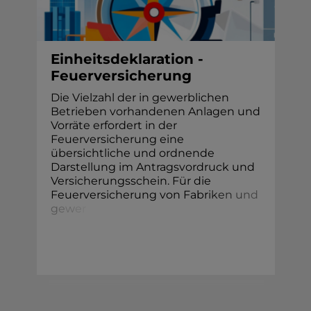
Einheitsdeklaration -
Feuerversicherung
Die Vielzahl der in gewerblichen
Betrieben vorhandenen Anlagen und
Vorräte erfordert in der
Feuerversicherung eine
übersichtliche und ordnende
Darstellung im Antragsvordruck und
Versicherungsschein. Für die
Feuerversicherung von Fabr
i
k
e
n
u
n
d
g
e
w
e
r