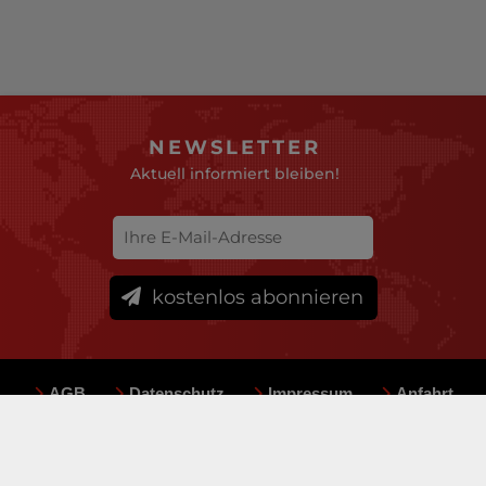
NEWSLETTER
Aktuell informiert bleiben!
kostenlos abonnieren
AGB
Datenschutz
Impressum
Anfahrt
Sitemap
Team
Mediadaten
© deutsche-versicherungsboerse.de