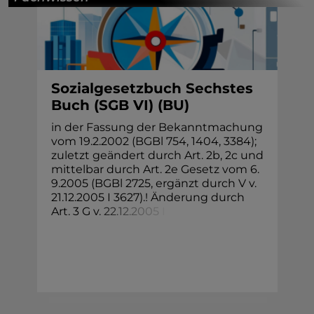
Sozialgesetzbuch Sechstes
Buch (SGB VI) (BU)
in der Fassung der Bekanntmachung
vom 19.2.2002 (BGBl 754, 1404, 3384);
zuletzt geändert durch Art. 2b, 2c und
mittelbar durch Art. 2e Gesetz vom 6.
9.2005 (BGBl 2725, ergänzt durch V v.
21.12.2005 I 3627).! Änderung durch
Art. 3 G v
.
2
2
.
1
2
.
2
0
0
5
I