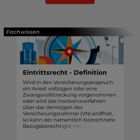
Fachwissen
Eintrittsrecht - Definition
Wird in den Versicherungsanspruch
ein Arrest vollzogen oder eine
Zwangsvollstreckung vorgenommen
oder wird das Insolvenzverfahren
über das Vermögen des
Versicherungsnehmer (VN) eröffnet,
so kann der namentlich bezeichnete
Bezugsberec
h
t
i
g
t
e
m
i
t
Z
u
s