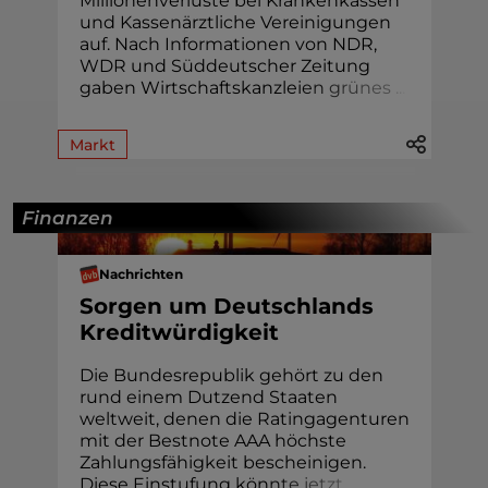
Millionenverluste bei Krankenkassen
und Kassenärztliche Vereinigungen
auf. Nach Informationen von NDR,
WDR und Süddeutscher Zeitung
gaben Wirtschaftskanzlei
e
n
g
r
ü
n
e
s
.
.
.
Markt
Finanzen
Nachrichten
Sorgen um Deutschlands
Kreditwürdigkeit
Die Bundesrepublik gehört zu den
rund einem Dutzend Staaten
weltweit, denen die Ratingagenturen
mit der Bestnote AAA höchste
Zahlungsfähigkeit bescheinigen.
Diese Einstufung kön
n
t
e
j
e
t
z
t
.
.
.