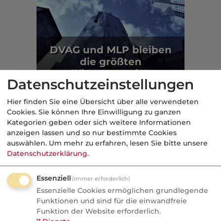
DVAG und MLP bleiben
die größten
Allfinanzvertriebe
Datenschutzeinstellungen
Beratung
Hier finden Sie eine Übersicht über alle verwendeten
Cookies. Sie können Ihre Einwilligung zu ganzen
Aus der dvb-Redaktion
Kategorien geben oder sich weitere Informationen
anzeigen lassen und so nur bestimmte Cookies
auswählen.
Um mehr zu erfahren, lesen Sie bitte unsere
Makler
Datenschutzerklärung
.
Nachrichten
Essenziell
(immer erforderlich)
Check24 gibt eigene
Essenzielle Cookies ermöglichen grundlegende
Baufinanzierungsvermittlung
Funktionen und sind für die einwandfreie
auf
Funktion der Website erforderlich.