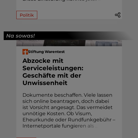
Politik
Na sowas!
Stiftung Warentest
Abzocke mit
Serviceleistungen:
Geschäfte mit der
Unwissenheit
Dokumente beschaffen. Viele lassen
sich online beantragen, doch dabei
ist Vorsicht angesagt. Das vermeidet
unnötige Kosten. Ob Visum,
Eheur­kunde oder Rund­funk­gebühr –
Internetportale fung
i
e
r
e
n
a
l
s
.
.
.