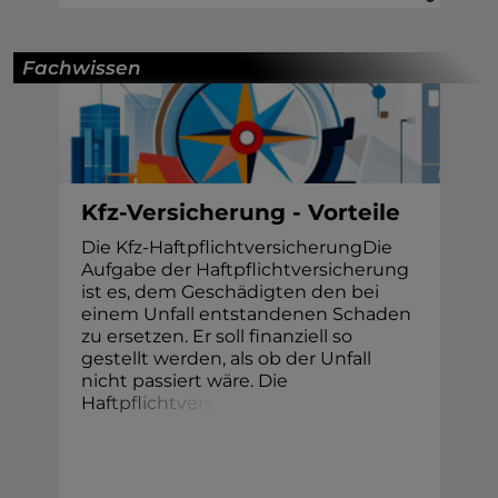
Fachwissen
Kfz-Versicherung - Vorteile
Die Kfz-HaftpflichtversicherungDie
Aufgabe der Haftpflichtversicherung
ist es, dem Geschädigten den bei
einem Unfall entstandenen Schaden
zu ersetzen. Er soll finanziell so
gestellt werden, als ob der Unfall
nicht passiert wäre. Die
H
a
f
t
p
f
i
c
h
t
v
e
r
s