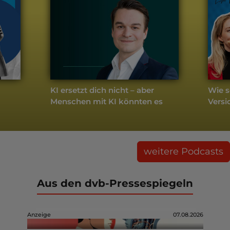
KI ersetzt dich nicht – aber
Wie s
Menschen mit KI könnten es
Versi
weitere Podcasts
Aus den dvb-Pressespiegeln
Anzeige
07.08.2026