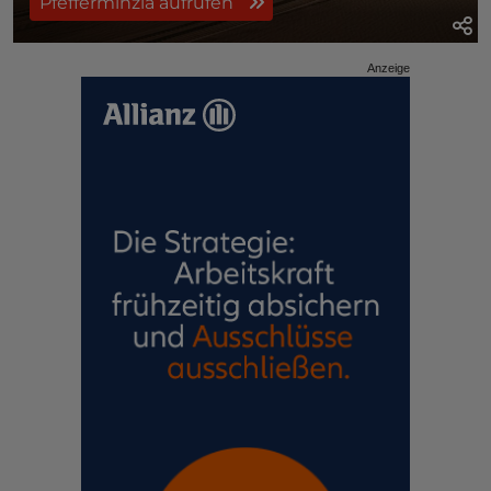
Pfefferminzia aufrufen
Anzeige