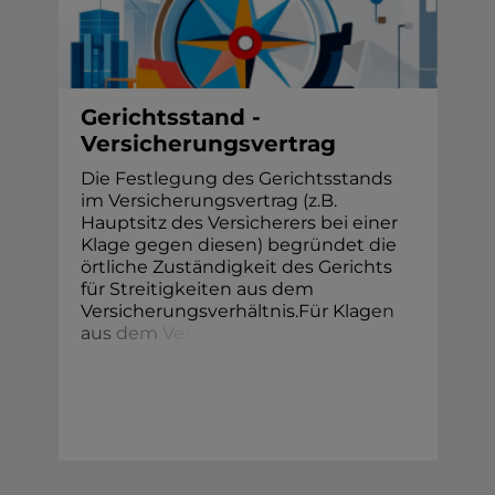
Gerichtsstand -
Versicherungsvertrag
Die Festlegung des Gerichtsstands
im Versicherungsvertrag (z.B.
Hauptsitz des Versicherers bei einer
Klage gegen diesen) begründet die
örtliche Zuständigkeit des Gerichts
für Streitigkeiten aus dem
Versicherungsverhältnis.Für Klag
e
n
a
u
s
d
e
m
V
e
r