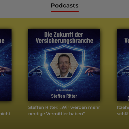
Podcasts
Steffen Ritter: „Wir werden mehr
Itzeh
nicht
nerdige Vermittler haben“
schlä