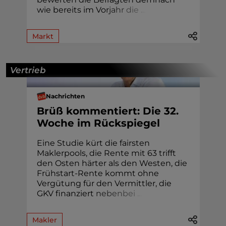
wie bereits im Vo
r
j
a
h
r
d
i
e
.
.
.
Markt
Vertrieb
Nachrichten
Brüß kommentiert: Die 32.
Woche im Rückspiegel
Eine Studie kürt die fairsten
Maklerpools, die Rente mit 63 trifft
den Osten härter als den Westen, die
Frühstart-Rente kommt ohne
Vergütung für den Vermittler, die
GKV finanziert
n
e
b
e
n
b
e
i
.
.
.
Makler