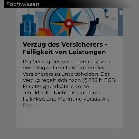
Fachwissen
Verzug des Versicherers -
Fälligkeit von Leistungen
Der Verzug des Versicherers ist von
der Fälligkeit der Leistungen des
Versicherers zu unterscheiden. Der
Verzug regelt sich nach §§ 286 ff. BGB.
Er setzt grundsätzlich eine
schuldhafte Nichtleistung trotz
Fälligkeit und Mahnung vor
a
u
s
.
A
l
s
R
e
c
h
t