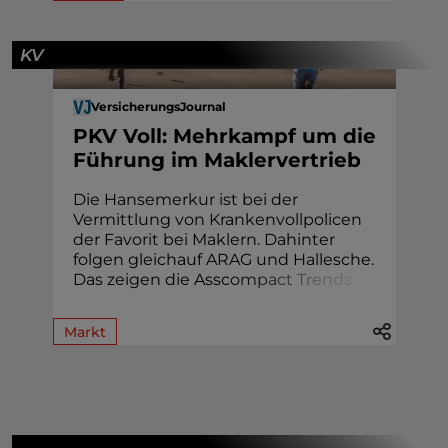
KV
VersicherungsJournal
PKV Voll: Mehrkampf um die
Führung im Maklervertrieb
Die Hansemerkur ist bei der
Vermittlung von Krankenvollpolicen
der Favorit bei Maklern. Dahinter
folgen gleichauf ARAG und Hallesche.
Das zeigen die Assc
o
m
p
a
c
t
T
r
e
n
d
s
.
Markt