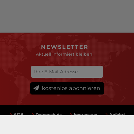
NEWSLETTER
Aktuell informiert bleiben!
kostenlos abonnieren
AGB
Datenschutz
Impressum
Anfahrt
Sitemap
Team
Mediadaten
© deutsche-versicherungsboerse.de