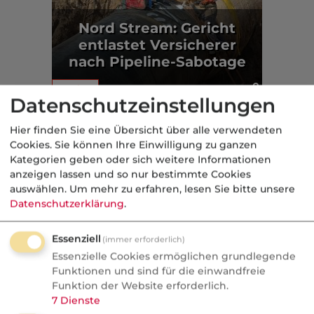
Nord Stream: Gericht
entlastet Versicherer
nach Pipeline-Sabotage
Kurios
Datenschutzeinstellungen
Aus der dvb-Redaktion
Hier finden Sie eine Übersicht über alle verwendeten
Cookies. Sie können Ihre Einwilligung zu ganzen
Kategorien geben oder sich weitere Informationen
Kurios
anzeigen lassen und so nur bestimmte Cookies
auswählen.
Um mehr zu erfahren, lesen Sie bitte unsere
Nachrichten
Datenschutzerklärung
.
„Zeitalter von fantastischem
Überfluss“ - Musks Prognose
Essenziell
(immer erforderlich)
für 2036
Essenzielle Cookies ermöglichen grundlegende
Funktionen und sind für die einwandfreie
Elon Musk galt jahrelang als KI-Warner.
Funktion der Website erforderlich.
7
Dienste
Jetzt sagt er: In fünf Jahren ist die