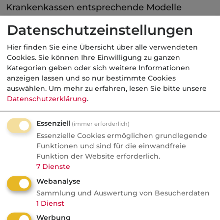
Krankenkassen entsprechende Modelle
entwickelt und eingeführt.
Datenschutzeinstellungen
Hier finden Sie eine Übersicht über alle verwendeten
Weiterführende Links
Cookies. Sie können Ihre Einwilligung zu ganzen
Kategorien geben oder sich weitere Informationen
Ambulante Heilbehandlung (Private
anzeigen lassen und so nur bestimmte Cookies
Krankenversicherung)
auswählen.
Um mehr zu erfahren, lesen Sie bitte unsere
Datenschutzerklärung
.
Ärztliche Behandlung (Gesetzliche
Krankenversicherung)
Essenziell
(immer erforderlich)
Essenzielle Cookies ermöglichen grundlegende
Kategorie:
Krankenversicherung, gesetzlich
Funktionen und sind für die einwandfreie
Funktion der Website erforderlich.
Krankenversicherung, privat
7
Dienste
Webanalyse
Sammlung und Auswertung von Besucherdaten
1
Dienst
Aktuelle
Nachrichten
Werbung