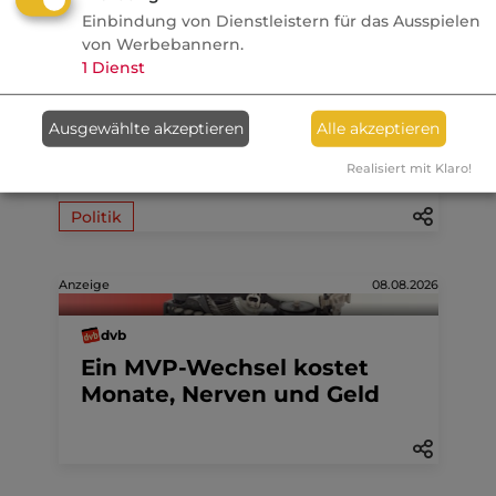
Einbindung von Dienstleistern für das Ausspielen
07.08.2026
von Werbebannern.
1
Dienst
FONDS professionell
Studie: Ungleiche
Ausgewählte akzeptieren
Alle akzeptieren
Besteuerung begünstigte
Französische Revolution
Realisiert mit Klaro!
Politik
Anzeige
08.08.2026
dvb
Ein MVP-Wechsel kostet
Monate, Nerven und Geld