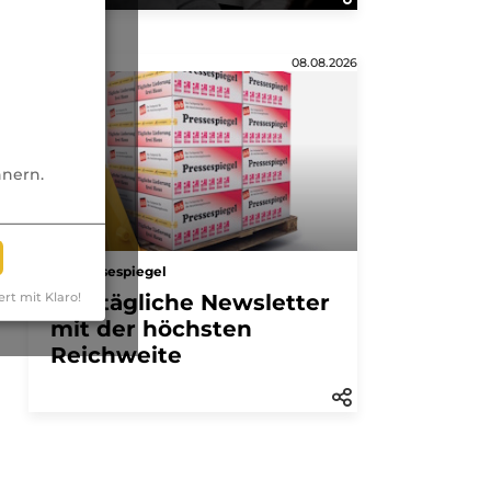
Anzeige
08.08.2026
nnern.
Pressespiegel
Der tägliche Newsletter
ert mit Klaro!
mit der höchsten
Reichweite