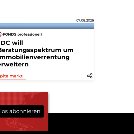
07.08.2026
FONDS professionell
JDC will
Beratungsspektrum um
Immobilienverrentung
erweitern
pitalmarkt
los abonnieren