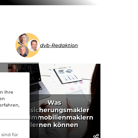
dvb-Redaktion
n Ihre
nen
Was
rfahren,
Versicherungsmakler
von Immobilienmaklern
lernen können
sind für
KI