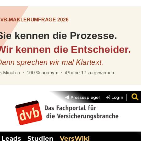
Pressespiegel
Login
Leads
Studien
VersWiki