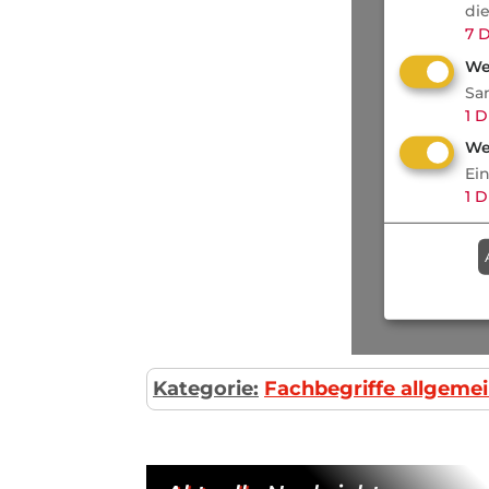
di
7
D
We
Sa
1
D
We
Ei
1
D
Kategorie:
Fachbegriffe allgeme