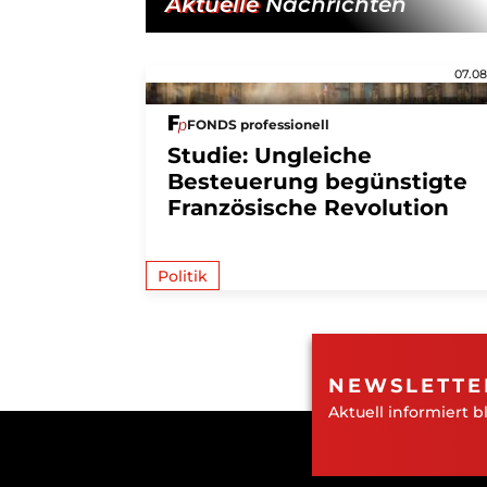
Aktuelle
Nachrichten
07.08
FONDS professionell
Studie: Ungleiche
Besteuerung begünstigte
Französische Revolution
Politik
NEWSLETTE
Aktuell informiert b