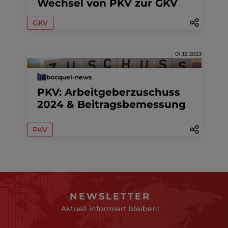
Wechsel von PKV zur GKV
GKV
01.12.2023
bocquel-news
PKV: Arbeitgeberzuschuss
2024 & Beitragsbemessung
PKV
NEWSLETTER
Aktuell informiert bleiben!