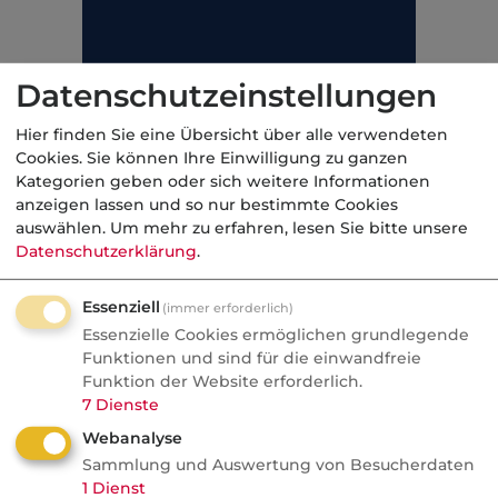
Datenschutzeinstellungen
Hier finden Sie eine Übersicht über alle verwendeten
Cookies. Sie können Ihre Einwilligung zu ganzen
Kategorien geben oder sich weitere Informationen
Die verbleibenden Anteile an den Kosten kann
anzeigen lassen und so nur bestimmte Cookies
der Beamte privat krankenversichern über
auswählen.
Um mehr zu erfahren, lesen Sie bitte unsere
Datenschutzerklärung
.
spezielle
Quotentarife
, die dem
Kostenerstattungssatz der Beihilfe angepasst
Essenziell
(immer erforderlich)
sind. Darüber hinaus gibt es Ergänzungstarife,
Essenzielle Cookies ermöglichen grundlegende
die Lücken beim Versicherungsschutz der
Funktionen und sind für die einwandfreie
Beihilfe auffangen.
Funktion der Website erforderlich.
7
Dienste
Webanalyse
Weiterführende Links
Sammlung und Auswertung von Besucherdaten
1
Dienst
Beihilfebemessungssatz