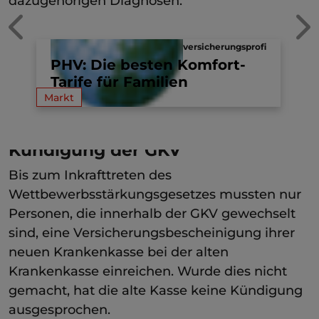
dazugehörigen Diagnosen.
te
Krankenversicherungspflicht
versicherungsprofi
t
PHV: Die besten Komfort-
U
in Deutschland
Tarife für Familien
P
Neuregelung WSG: Nachweispflicht des
Markt
Ma
Kunden bei PKV-Übertritt
Kündigung der GKV
Bis zum Inkrafttreten des
Wettbewerbsstärkungsgesetzes mussten nur
Personen, die innerhalb der GKV gewechselt
sind, eine Versicherungsbescheinigung ihrer
neuen Krankenkasse bei der alten
Krankenkasse einreichen. Wurde dies nicht
gemacht, hat die alte Kasse keine Kündigung
ausgesprochen.