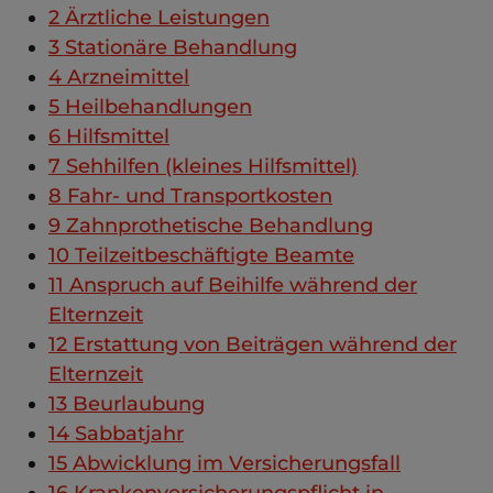
2
Ärztliche Leistungen
3
Stationäre Behandlung
4
Arzneimittel
5
Heilbehandlungen
6
Hilfsmittel
7
Sehhilfen (kleines Hilfsmittel)
8
Fahr- und Transportkosten
9
Zahnprothetische Behandlung
10
Teilzeitbeschäftigte Beamte
11
Anspruch auf Beihilfe während der
Elternzeit
12
Erstattung von Beiträgen während der
Elternzeit
13
Beurlaubung
14
Sabbatjahr
15
Abwicklung im Versicherungsfall
16
Krankenversicherungspflicht in