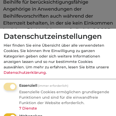
Beihilfe für berücksichtigungsfähige
Angehörige in Anwendungen der
Beihilfevorschriften auch während der
Elternzeit behalten, in der sie kein Einkommen
beziehen. Die Versicherungsfreiheit lt. § 6 SGB
Datenschutzeinstellungen
V und damit die private
Restkostenversicherung bleiben unverändert
Hier finden Sie eine Übersicht über alle verwendeten
erhalten.
Cookies. Sie können Ihre Einwilligung zu ganzen
Kategorien geben oder sich weitere Informationen
Erstattung von Beiträgen
anzeigen lassen und so nur bestimmte Cookies
auswählen.
Um mehr zu erfahren, lesen Sie bitte unsere
während der Elternzeit
Datenschutzerklärung
.
Zudem erstattet der Dienstherr unter
Essenziell
bestimmten Voraussetzungen während der
(immer erforderlich)
Essenzielle Cookies ermöglichen grundlegende
Elternzeit Beiträge zur beihilfekonforme
Funktionen und sind für die einwandfreie
Kranken- und Pflegeversicherung der
Funktion der Website erforderlich.
Beamten.
7
Dienste
Webanalyse