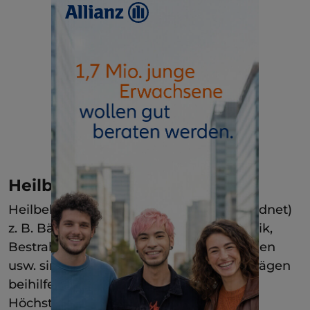
Heilbehandlungen
Heilbehandlungen (soweit ärztlich verordnet)
z. B. Bäder, Massagen, Krankengymnastik,
Bestrahlungen, logopädische Maßnahmen
usw. sind bis zu bestimmten Höchstbeträgen
beihilfefähig. Ab 01.01.2002 neue
Höchstbeträge!