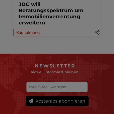
JDC will
Beratungsspektrum um
Immobilienverrentung
erweitern
Kapitalmarkt
NEWSLETTER
Aktuell informiert bleiben!
kostenlos abonnieren