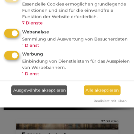
Beihilfebescheinigung
Essenzielle Cookies ermöglichen grundlegende
Funktionen und sind für die einwandfreie
Beihilfeversicherung VVG § 199
Funktion der Website erforderlich.
7
Dienste
Hundertprozentgrenze Beihilfe
Webanalyse
Sammlung und Auswertung von Besucherdaten
Krankenversicherung für Beamtinnen und
1
Dienst
Beamte (Bundesbeihilfe)
Werbung
Einbindung von Dienstleistern für das Ausspielen
Kategorie:
Krankenversicherung, gesetzlich
von Werbebannern.
Krankenversicherung, privat
1
Dienst
Ausgewählte akzeptieren
Alle akzeptieren
Aktuelle
Nachrichten
Realisiert mit Klaro!
07.08.2026