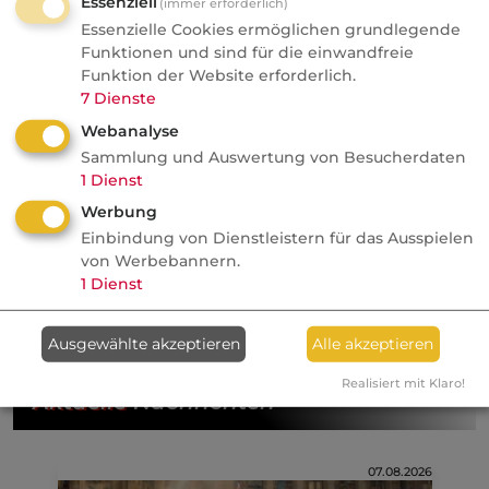
Essenziell
(immer erforderlich)
Essenzielle Cookies ermöglichen grundlegende
Beihilfeberechtigte (Krankenversicherung)
Funktionen und sind für die einwandfreie
Funktion der Website erforderlich.
Beihilfebescheinigung (Krankenversicherung)
7
Dienste
Webanalyse
Hundertprozentgrenze Beihilfe
Sammlung und Auswertung von Besucherdaten
1
Dienst
Krankenversicherung für Beamtinnen und
Beamte (Bundesbeihilfe)
Werbung
Einbindung von Dienstleistern für das Ausspielen
von Werbebannern.
Kategorie:
Krankenversicherung, gesetzlich
1
Dienst
Krankenversicherung, privat
Ausgewählte akzeptieren
Alle akzeptieren
Realisiert mit Klaro!
Aktuelle
Nachrichten
07.08.2026