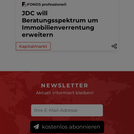
FONDS professionell
JDC will
Beratungsspektrum um
Immobilienverrentung
erweitern
Kapitalmarkt
NEWSLETTER
Aktuell informiert bleiben!
kostenlos abonnieren