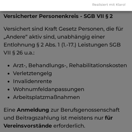
erzielten Jahreseinkommen.
Realisiert mit Klaro!
Versicherter Personenkreis - SGB VII § 2
Versichert sind Kraft Gesetz Personen, die für
„Andere“ aktiv sind, unabhängig einer
Entlohnung § 2 Abs. 1 (1.-17.) Leistungen SGB
VII § 26 u.a.:
Arzt-, Behandlungs-, Rehabilitationskosten
Verletztengelg
Invalidenrente
Wohnumfeldanpassungen
Arbeitsplatzmaßnahmen
Eine
Anmeldung
zur Berufsgenossenschaft
und Beitragszahlung ist meistens nur
für
Vereinsvorstände
erforderlich.