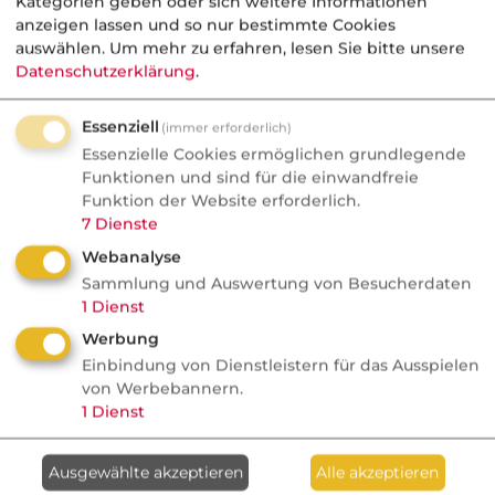
Kategorien geben oder sich weitere Informationen
sind alle
hauptberuflich und ehrenamtlich
anzeigen lassen und so nur bestimmte Cookies
Tätigen pflichtversichert
.
auswählen.
Um mehr zu erfahren, lesen Sie bitte unsere
Datenschutzerklärung
.
Diese Pflichtversicherung besteht auch für
gewählte oder berufene Vorstände von
Essenziell
(immer erforderlich)
Vereinen
. Die Beitragszahlung richtet sich
Essenzielle Cookies ermöglichen grundlegende
nach dem Arbeitsentgelt und wird vom
Funktionen und sind für die einwandfreie
Funktion der Website erforderlich.
Arbeitgeber / Selbständigen getragen.
7
Dienste
Die
Landwirtschaftliche
Webanalyse
Berufsgenossenschaft
kennt nur
Sammlung und Auswertung von Besucherdaten
1
Dienst
„Pflichtmitglieder“.
Werbung
Die beitragspflichtige Pflichtmitgliedschaft
al
Einbindung von Dienstleistern für das Ausspielen
Tagesschau
beginnt mit der Nutzung landwirtschaftlicher
von Werbebannern.
Krankenkassen: Weitere
C
1
Dienst
Flächen/ landwirtschaftlichen Tätigkeit. Die
Millionenverluste durch
B
Beitragshöhe richtet sich nach der
fragwürdige Anlagen
a
?
Markt
Ma
Ausgewählte akzeptieren
Alle akzeptieren
landwirtschaftlich genutzten Fläche und dem